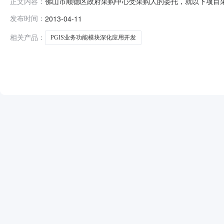
佛山市顺德区政府采购中心受采购人的委托，就以下项目
正文内容：
告如下：一、采购人名称：佛山市顺德区公安局二、采购项目
发布时间：
2013-04-11
算：90万元五、项目简要说明：PGIS业务功能模块深化应用开发。
相关产品：
PGIS业务功能模块深化应用开发