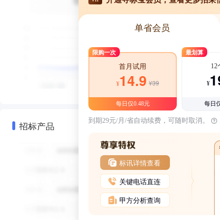
单省会员
限购一次
最划算
1
首月试用
1
14.9
¥39
¥
¥
每日仅0.48元
每日仅
到期29元/月/省自动续费，可随时取消。
招标产品
标讯详情查看
关键电话直连
甲方分析查询