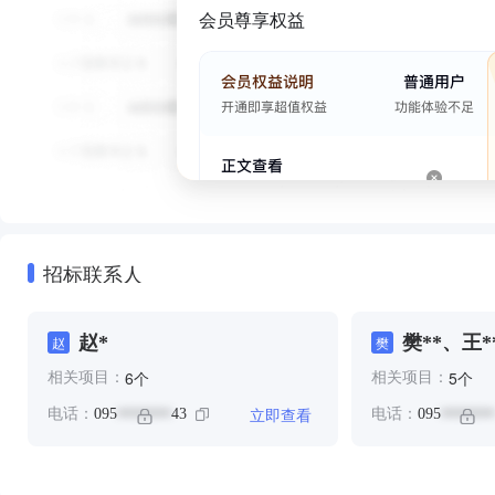
会员尊享权益
招标联系人
赵*
樊**、王*
赵
樊
个
个
6
5
相关项目：
相关项目：
立即查看
电话：
095
43
电话：
095
*******
*******