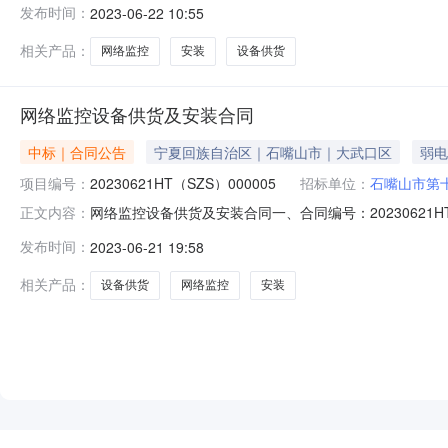
发布时间：
2023-06-22 10:55
址：银川市兴庆区兴水路绿地21城D区9号楼109（复式）
相关产品：
网络监控
安装
设备供货
网络监控设备供货及安装合同
中标｜合同公告
宁夏回族自治区｜石嘴山市｜大武口区
弱电
项目编号：
20230621HT（SZS）000005
招标单位：
石嘴山市第
网络监控设备供货及安装合同一、合同编号：20230621
正文内容：
采购五、合同主体采购人（甲*）：石嘴山市第十二小学地址
发布时间：
2023-06-21 19:58
区兴水路绿地21城D区9号楼109（复式）室一层联系*式：1
相关产品：
设备供货
网络监控
安装
NEW
HOT
5折起