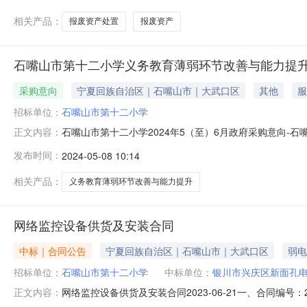
相关产品：
报废资产处置
报废资产
石嘴山市第十二小学义务教育薄弱环节改善与能力提
采购意向
宁夏回族自治区｜石嘴山市｜大武口区
其他
服
招标单位：
石嘴山市第十二小学
石嘴山市第十二小学2024年5（至）6月政府采购意向
正文内容：
目项目所在采购意向：石嘴山市第十二小学2024年5（
发布时间：
2024-05-08 10:14
项目预算金额：100.000000万元(人民币)采购品
2024-06备注：本次公
相关产品：
义务教育薄弱环节改善与能力提升
网络监控设备供货及安装合同
中标｜合同公告
宁夏回族自治区｜石嘴山市｜大武口区
弱电
招标单位：
石嘴山市第十二小学
中标单位：
银川市兴庆区新面孔
网络监控设备供货及安装合同2023-06-21一、合同编号
正文内容：
学高清监控采购五、合同主体采购人（甲方）：石嘴山市第十