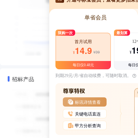
单省会员
限购一次
最划算
1
首月试用
1
14.9
¥39
¥
¥
每日仅0.48元
每日仅
到期29元/月/省自动续费，可随时取消。
招标产品
标讯详情查看
关键电话直连
甲方分析查询