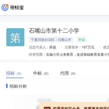
石嘴山市第十二小学
第
宁夏回族自治区 | 石嘴山市
开业
法定代表人：
薛超
注册资本：
167万元
成
经营范围：
实施小学义务教育，促进基础教育发展小
招标
中标
代理
（0）
（0）
（0）
招标分析
开通寻标宝会员，查看更多招采
VIP