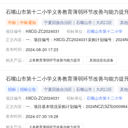
石嘴山市第十二小学义务教育薄弱环节改善与能力提
中标｜中标通知
宁夏回族自治区｜石嘴山市｜大武口区
其他
项目编号：
HXCG-ZC2024031
招标单位：
石嘴山市第十二小学
一、项目编号：HXCG-ZC2024031采购计划编号：2
正文内容：
名称供应商地址供应商联系电话中标（成交）金额(元)宁夏美浩
发布时间：
2024-08-20 17:23
四、主要标的信息货物类序号标的名称品目名称品牌（如有）
相关产品：
义务教育薄弱环节改善与能力提升
其他信息化设备
石嘴山市第十二小学义务教育薄弱环节改善与能力提升
招标｜招标公告
宁夏回族自治区｜石嘴山市｜大武口区
其他
项目编号：
HXCG-ZC2024031
招标单位：
石嘴山市第十二小学
一、项目基本情况采购计划编号：2024NCZ(SZS)000
正文内容：
（元）：1000000.00最高限价（如有）：100000
发布时间：
2024-07-30 19:28
环节改善与能力提升（二次）石嘴山市第十二小学义*教育
相关产品：
义务教育薄弱环节改善与能力提升