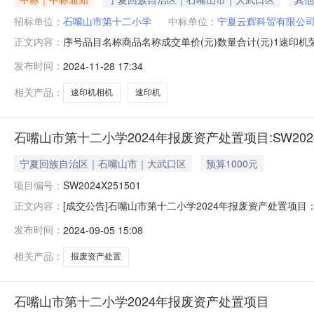
招标单位：
石嘴山市第十二小学
中标单位：
宁夏云辉科贸有限公
序号品目名称商品名称成交单价(元)数量合计(元)1速印机荣
正文内容：
供应商地址宁夏回族自治区石嘴山市大武口区澳门街33号采购
发布时间：
2024-11-28 17:34
nxzhwg1997@163.com供应商电子邮箱
相关产品：
速印机相机
速印机
石嘴山市第十二小学2024年报废资产处置项目:SW2024X
宁夏回族自治区｜石嘴山市｜大武口区
预算1000元
项目编号：
SW2024X251501
[成交公告]石嘴山市第十二小学2024年报废资产处置项目：S
正文内容：
SW2024X251501转让底价0.100000万元交易价格2700.0
发布时间：
2024-09-05 15:08
相关产品：
报废资产处置
石嘴山市第十二小学2024年报废资产处置项目