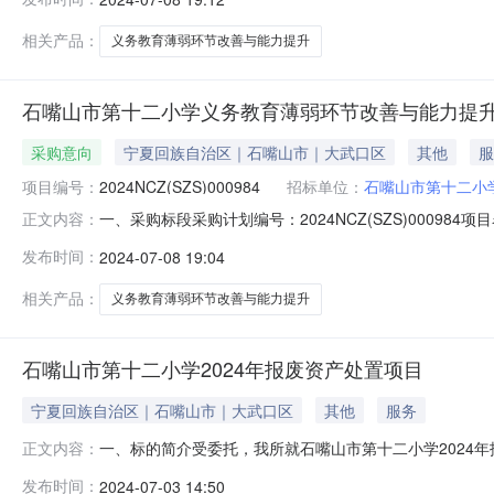
格采购项目：否任何供应商、单位或者个人对以上公示的
购需求内容的监督，采购人
相关产品：
义务教育薄弱环节改善与能力提升
石嘴山市第十二小学义务教育薄弱环节改善与能力提
采购意向
宁夏回族自治区｜石嘴山市｜大武口区
其他
服
项目编号：
2024NCZ(SZS)000984
招标单位：
石嘴山市第十二小
一、采购标段采购计划编号：2024NCZ(SZS)000
正文内容：
与能力提升分包类型：货物类采购方式：公开招标预算金额1
发布时间：
2024-07-08 19:04
格采购项目：否二、供应商资格条件1.满足《中华人民共
事业单位法人证书，
相关产品：
义务教育薄弱环节改善与能力提升
石嘴山市第十二小学2024年报废资产处置项目
宁夏回族自治区｜石嘴山市｜大武口区
其他
服务
一、标的简介受委托，我所就石嘴山市第十二小学2024
正文内容：
者可到我所咨询报名。具体项目信息请点击浏览：二、联系方式宁
发布时间：
2024-07-03 14:50