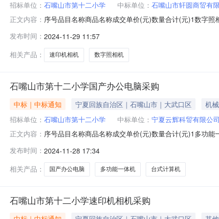
招标单位：
石嘴山市第十二小学
中标单位：
石嘴山市轩圆商贸有
序号品目名称商品名称成交单价(元)数量合计(元)1数字照相
正文内容：
大武口区有才路44号供应商地址石嘴山市大武口区青山北路13
发布时间：
2024-11-29 11:57
电子邮箱nxzhwg1997@163.com供应商电子邮箱11520469
相关产品：
速印机相机
数字照相机
石嘴山市第十二小学国产办公电脑采购
中标｜中标通知
宁夏回族自治区｜石嘴山市｜大武口区
机械
招标单位：
石嘴山市第十二小学
中标单位：
宁夏云辉科贸有限公
序号品目名称商品名称成交单价(元)数量合计(元)1多功能一
正文内容：
V349991994981采购单位石嘴山市第十二小学供
发布时间：
2024-11-28 17:34
系人赵凯供应商联系人李焱采购单位联系方式09522015743供
相关产品：
国产办公电脑
多功能一体机
台式计算机
石嘴山市第十二小学速印机相机采购
中标｜中标通知
宁夏回族自治区｜石嘴山市｜大武口区
其他