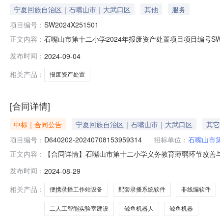
宁夏回族自治区｜石嘴山市｜大武口区
其他
服务
项目编号：
SW2024X251501
石嘴山市第十二小学2024年报废资产处置项目项目编号SW
正文内容：
面净值0万元人民币成交金额0.27万元人民币成交日期202
发布时间：
2024-09-04
相关产品：
报废资产处置
[合同详情]
中标｜合同公告
宁夏回族自治区｜石嘴山市｜大武口区
其它
项目编号：
D640202-20240708153959314
招标单位：
石嘴山市
【合同详情】石嘴山市第十二小学义务教育薄弱环节改善与能力
正文内容：
改善与能力提升项目采购合同三、项目编号：D640202-2
发布时间：
2024-08-29
方）：石嘴山市第十二小学地址：石嘴山市大武口区朝阳西街
相关产品：
便携录播工作站设备
配套录播系统软件
非线编软件
二人工智能实验室建设
鲸鱼机器人
鲸鱼机器