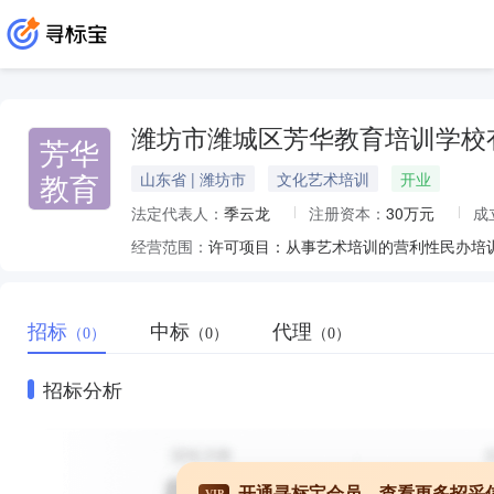
潍坊市潍城区芳华教育培训学校
芳华
教育
山东省 | 潍坊市
文化艺术培训
开业
法定代表人：
季云龙
注册资本：
30万元
成
经营范围：
招标
中标
代理
（0）
（0）
（0）
招标分析
开通寻标宝会员，查看更多招采
VIP