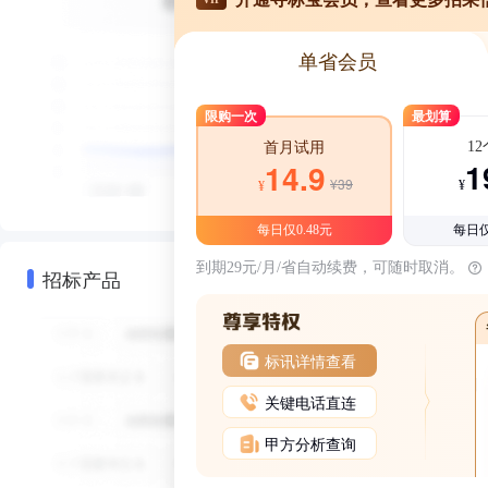
单省会员
限购一次
最划算
1
首月试用
1
14.9
¥39
¥
¥
每日仅0.48元
每日仅
到期29元/月/省自动续费，可随时取消。
招标产品
标讯详情查看
关键电话直连
甲方分析查询