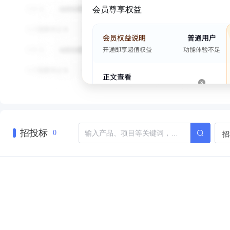
会员尊享权益
招投标
招
0