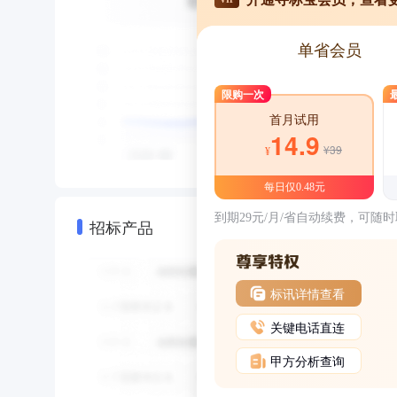
单省会员
限购一次
首月试用
14.9
¥39
¥
每日仅0.48元
到期29元/月/省自动续费，可随
招标产品
标讯详情查看
关键电话直连
甲方分析查询