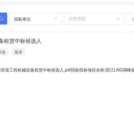
招标单位
备租赁中标候选人
设备
服务
管道工程机械设备租赁中标候选人.pdf招标投标项目名称:阳江LNG调峰
06-2108:30:00评标时间：2023-06-2108:51:04中标结
备租赁156.03.089.01联系人：高郝伟电话：7305805公示日期：202