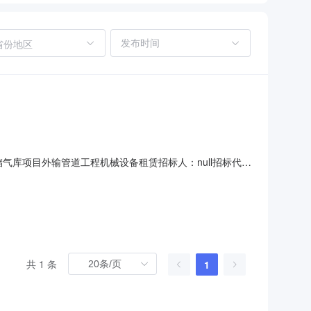
省份地区
储气库项目外输管道工程机械设备租赁招标人：null招标代理
果：投标人，标段，标段报价技术分商务分评标总分排名安徽宝凌建设工
3-06-2508:
共 1 条
1