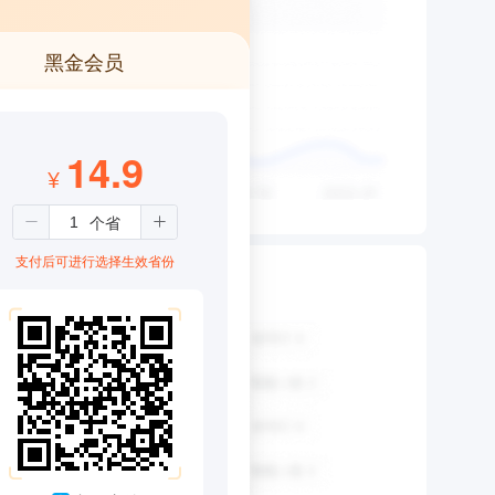
黑金会员
14.9
¥
支付后可进行选择生效省份