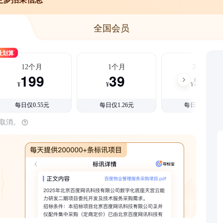
全国会员
最划算
12个月
1个月
3个月
199
39
99
¥
¥
¥
每日仅0.55元
每日仅1.26元
每日仅1.08元
时取消。