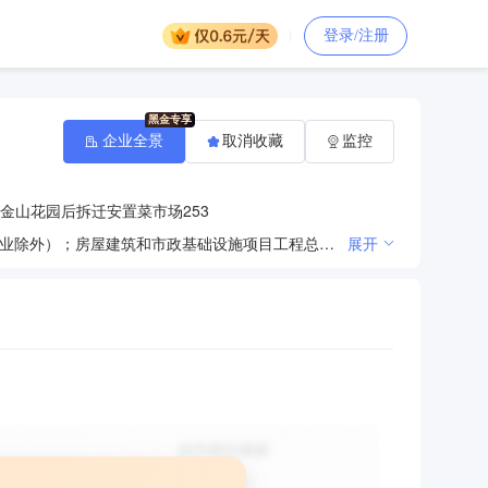
登录/注册
企业全景
取消收藏
监控
金山花园后拆迁安置菜市场253
许可项目：建设工程施工；建筑劳务分包；施工专业作业；住宅室内装饰装修；建筑物拆除作业（爆破作业除外）；房屋建筑和市政基础设施项目工程总承包（依法须经批准的项目，经相关部门批准后方可开展经营活动）一般项目：土石方工程施工；渔港渔船泊位建设；对外承包工程；园林绿化工程施工；房屋拆迁服务；劳务服务（不含劳务派遣）；电气设备修理；家用电器安装服务；日用电器修理；金属门窗工程施工；财务咨询；技术服务、技术开发、技术咨询、技术交流、技术转让、技术推广；安全咨询服务；法律咨询（不包括律师事务所业务）；建筑用钢筋产品销售；机械设备租赁；仓储设备租赁服务；建筑工程机械与设备租赁；运输设备租赁服务；小微型客车租赁经营服务；集装箱租赁服务；办公设备租赁服务；普通机械设备安装服务（除许可业务外，可自主依法经营法律法规非禁止或限制的项目）
展开