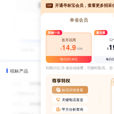
开通寻标宝会员，查看更多招采
VIP
单省会员
限购一次
最划算
1
首月试用
1
14.9
¥39
¥
¥
每日仅0.48元
每日仅
到期29元/月/省自动续费，可随时取消。
招标产品
标讯详情查看
关键电话直连
甲方分析查询