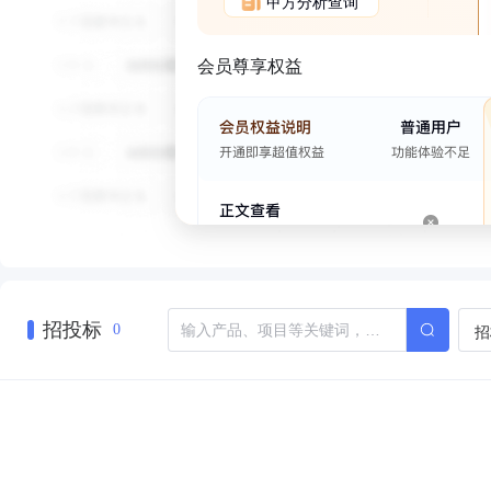
甲方分析查询
会员尊享权益
招投标
招
0