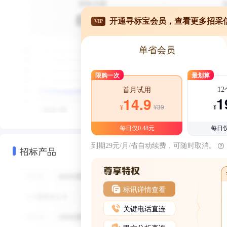
开通寻标宝会员，查看更多招采
VIP
单省会员
限购一次
最划算
1
首月试用
1
14.9
¥39
¥
¥
每日仅0.48元
每日仅
到期29元/月/省自动续费，可随时取消。
招标产品
标讯详情查看
关键电话直连