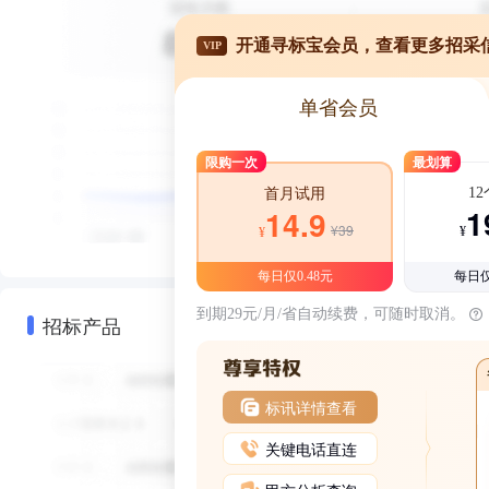
开通寻标宝会员，查看更多招采
VIP
单省会员
限购一次
最划算
1
首月试用
1
14.9
¥39
¥
¥
每日仅0.48元
每日仅
到期29元/月/省自动续费，可随时取消。
招标产品
标讯详情查看
关键电话直连