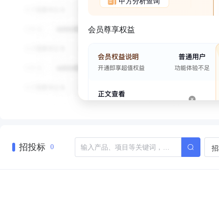
甲方分析查询
会员尊享权益
招投标
招
0