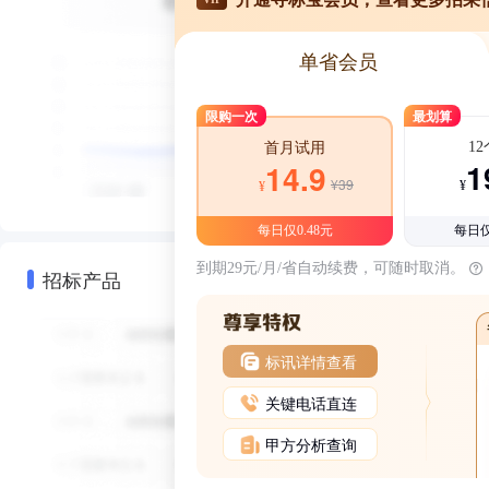
单省会员
限购一次
最划算
1
首月试用
1
14.9
¥39
¥
¥
每日仅0.48元
每日仅
到期29元/月/省自动续费，可随时取消。
招标产品
标讯详情查看
关键电话直连
甲方分析查询