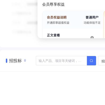
会员尊享权益
招投标
招
0