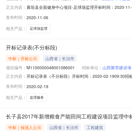
襄垣县全面健身中心项目-足球场监理开标时间：2020-11-060
正文内容：
标记录内容1、投标人名称:长治市华宇建设项目管理有限公司
发布时间：
2020-11-06
6日08:40:09；质量目标：合格。2、投标人名称:山西
相关产品：
足球场监理
开标记录表(不分标段)
中标｜开标公示
山西省｜长治市
项目编号：
M1100000048001086001
招标单位：
山西聚贤建设项
开标记录表（不分标段）开标时间：2020-02-1909:30招标项目
正文内容：
录内容{序号:1,投标人组织机构代码:91140400095
发布时间：
2020-02-19
（元）:908000,投标报价大写（元）:玖拾万捌仟圆整,投标人
相关产品：
监理服务
长子县2017年新增粮食产能田间工程建设项目监理中
中标｜候选人公示
山西省｜长治市
工程建筑