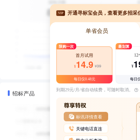
开通寻标宝会员，查看更多招采
VIP
单省会员
限购一次
最划算
1
首月试用
1
14.9
¥39
¥
¥
每日仅0.48元
每日仅
到期29元/月/省自动续费，可随时取消。
招标产品
标讯详情查看
关键电话直连