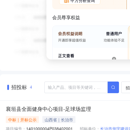
甲方分析查询
会员尊享权益
招投标
招
4
襄垣县全面健身中心项目-足球场监理
中标｜开标公示
山西省｜长治市
项目编号：
1401000004P038402001
招标单位：
长治市华宇建设