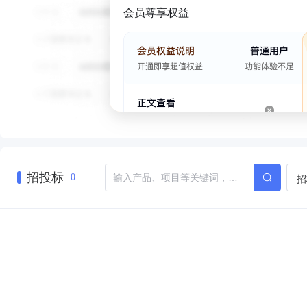
会员尊享权益
招投标
招
0