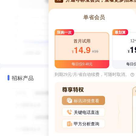
单省会员
限购一次
最划算
1
首月试用
1
14.9
¥39
¥
¥
每日仅0.48元
每日仅
到期29元/月/省自动续费，可随时取消。
招标产品
标讯详情查看
关键电话直连
甲方分析查询