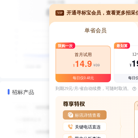
开通寻标宝会员，查看更多招采
VIP
单省会员
限购一次
最划算
1
首月试用
1
14.9
¥39
¥
¥
每日仅0.48元
每日仅
到期29元/月/省自动续费，可随时取消。
招标产品
标讯详情查看
关键电话直连