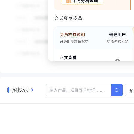
甲方分析查询
会员尊享权益
招投标
招
0