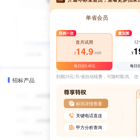
单省会员
限购一次
最划算
1
首月试用
1
14.9
¥39
¥
¥
每日仅0.48元
每日仅
到期29元/月/省自动续费，可随时取消。
招标产品
标讯详情查看
关键电话直连
甲方分析查询