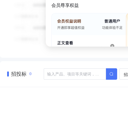
会员尊享权益
招投标
招
0