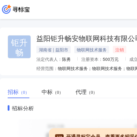
益阳钜升畅安物联网科技有限公
钜升
畅
湖南省 | 益阳市
物联网技术服务
注销
法定代表人：
陈勇
注册资本：
500万元
成
经营范围：
招标
中标
代理
（0）
（0）
（0）
招标分析
开通寻标宝会员，查看更多招采
VIP