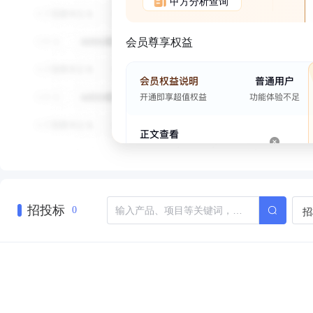
甲方分析查询
会员尊享权益
招投标
招
0