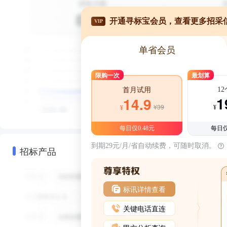
开通寻标宝会员，查看更多招采
VIP
单省会员
限购一次
最划算
1
首月试用
1
14.9
¥39
¥
¥
每日仅0.48元
每日仅
到期29元/月/省自动续费，可随时取消。
招标产品
标讯详情查看
关键电话直连