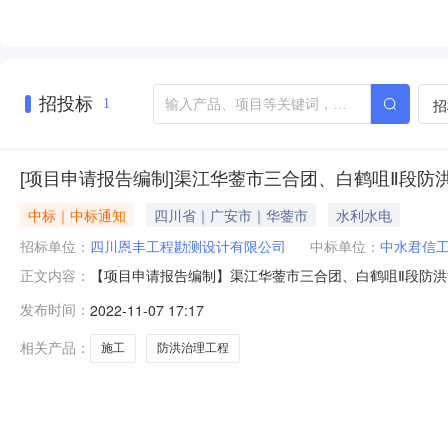
招投标
招
1
[项目申请报告编制]渠江华蓥市三合团、白鹤咀Ⅱ段防
中标｜中标通知
四川省｜广安市｜华蓥市
水利水电
招标单位：
四川恩丰工程勘测设计有限公司
中标单位：
中水君信
【项目申请报告编制】渠江华蓥市三合团、白鹤咀Ⅱ段防
正文内容：
设计有限公司中选金额65元选取类型直接选取二、委托单位
发布时间：
2022-11-07 17:17
三、公告发布日期2022年11月07日16:22:29
责申明：本网站是中介交
相关产品：
施工
防洪治理工程