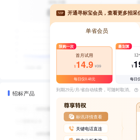
开通寻标宝会员，查看更多招采
VIP
单省会员
限购一次
最划算
1
首月试用
1
14.9
¥39
¥
¥
每日仅0.48元
每日仅
到期29元/月/省自动续费，可随时取消。
招标产品
标讯详情查看
关键电话直连