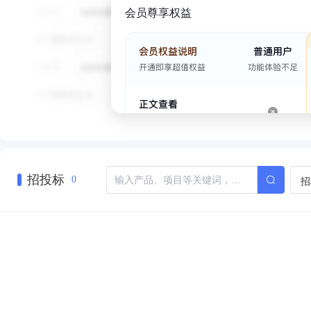
会员尊享权益
招投标
招
0