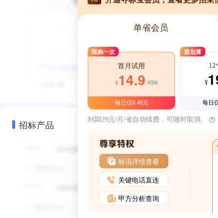
单省会员
限购一次
最划算
1
首月试用
1
14.9
¥39
¥
¥
每日仅0.48元
每日仅
到期29元/月/省自动续费，可随时取消。
招标产品
标讯详情查看
关键电话直连
甲方分析查询