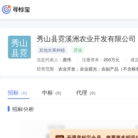
秀山县霓溪洲农业开发有限公司
秀山
县霓
其他水果种植
开业
法定代表人：
龚伟
注册资本：
200万元
成
经营范围：
招标
中标
代理
（0）
（0）
（0）
招标分析
开通寻标宝会员，查看更多招采
VIP