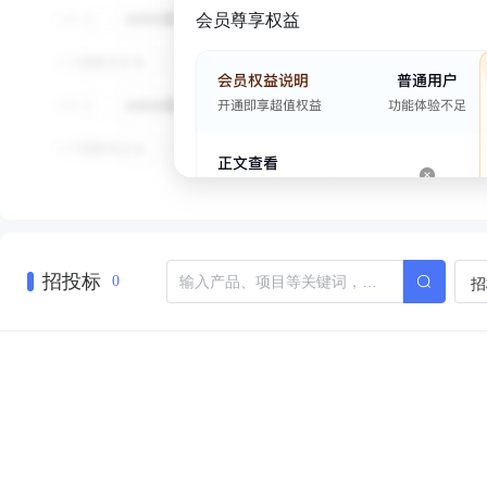
会员尊享权益
招投标
招
0