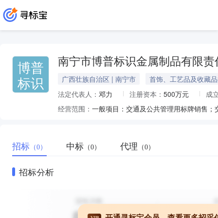
南宁市博普标识金属制品有限责
博普
标识
广西壮族自治区 | 南宁市
首饰、工艺品及收藏品
法定代表人：
邓力
注册资本：
500万元
成
经营范围：
招标
中标
代理
（0）
（0）
（0）
招标分析
开通寻标宝会员，查看更多招采
VIP