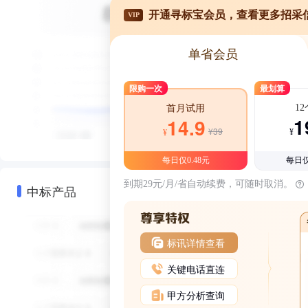
开通寻标宝会员，查看更多招采
VIP
单省会员
限购一次
最划算
1
首月试用
1
14.9
¥39
¥
¥
每日仅0.48元
每日仅
到期29元/月/省自动续费，可随时取消。
中标产品
标讯详情查看
关键电话直连
甲方分析查询