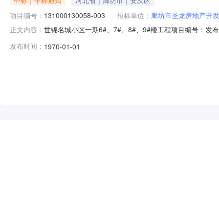
项目编号：
131000130058-003
招标单位：
廊坊市圣龙房地产开
世锦名城小区一期6#、7#、8#、9#楼工程项目编号：发布
正文内容：
码131000130058-003所属地区廊坊市工程名称世
发布时间：
1970-01-01
工日期2013-09-21计划竣工日期2015-08-10资
NEW
HOT
5折起