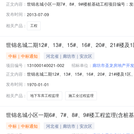
世锦名城小区一期7#、8#、9#楼桩基础工程项目编号：发
正文内容：
码131000130058-001所属地区廊坊市工程名称
发布时间：
2013-07-09
路，南侧为光明东道，北侧为锦瑞尚城小区。建筑面积513
相关产品：
工程
世锦名城二期12#、13#、15#、16#、20#、21#
中标｜中标通知
河北省｜廊坊市｜安次区
项目编号：
131000140021-002
招标单位：
廊坊市圣龙房地产开
世锦名城二期12#、13#、15#、16#、20#、21#楼
正文内容：
倒计时天小时分钟报名已结束中标公示详细情况工程编码13100
发布时间：
1970-01-01
（含桩基）工程监理建设单位廊坊市圣龙房地产开发有限公司招
相关产品：
地下车库工程监理
施工全过程监理
世锦名城小区一期6#、7#、8#、9#楼工程监理(含桩基
中标｜中标通知
河北省｜廊坊市｜安次区