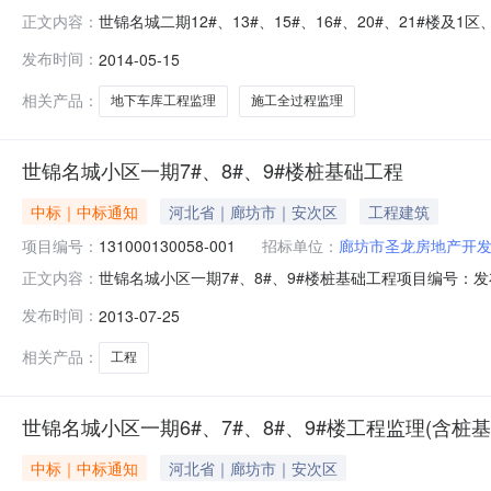
世锦名城二期12#、13#、15#、16#、20#、21#楼
正文内容：
倒计时天小时分钟报名已结束中标公示详细情况工程编码13100
发布时间：
2014-05-15
（含桩基）工程监理建设单位廊坊市圣龙房地产开发有限公司招
相关产品：
地下车库工程监理
施工全过程监理
世锦名城小区一期7#、8#、9#楼桩基础工程
中标｜中标通知
河北省｜廊坊市｜安次区
工程建筑
项目编号：
131000130058-001
招标单位：
廊坊市圣龙房地产开
世锦名城小区一期7#、8#、9#楼桩基础工程项目编号：发
正文内容：
码131000130058-001所属地区廊坊市工程名称
发布时间：
2013-07-25
开工日期2013-08-10计划竣工日期2013-09-20
相关产品：
工程
世锦名城小区一期6#、7#、8#、9#楼工程监理(含桩基
中标｜中标通知
河北省｜廊坊市｜安次区