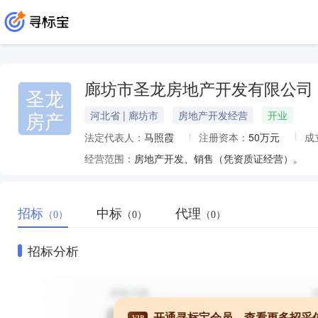
廊坊市圣龙房地产开发有限公司
圣龙
房产
河北省 | 廊坊市
房地产开发经营
开业
法定代表人：
马照霞
注册资本：
50万元
成
经营范围：
房地产开发、销售（凭资质证经营）。
招标
中标
代理
（0）
（0）
（0）
招标分析
开通寻标宝会员，查看更多招采
VIP