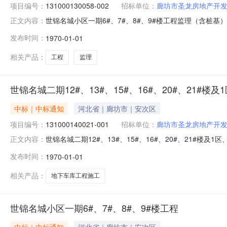
项目编号：
131000130058-002
招标单位：
廊坊市圣龙房地产开
世锦名城小区一期6#、7#、8#、9#楼工程监理（含桩基）
正文内容：
详细情况工程编码131000130058-002所属地区
发布时间：
1970-01-01
中房馨园小区，西侧为东安路，南侧为光明东道，北侧为锦
相关产品：
工程
监理
世锦名城二期12#、13#、15#、16#、20#、21#
中标｜中标通知
河北省｜廊坊市｜安次区
项目编号：
131000140021-001
招标单位：
廊坊市圣龙房地产开
世锦名城二期12#、13#、15#、16#、20#、21#楼
正文内容：
时分钟报名已结束中标公示详细情况工程编码1310001400
发布时间：
1970-01-01
设单位廊坊市圣龙房地产开发有限公司招标方式公开招标招标性质
相关产品：
地下车库工程施工
世锦名城小区一期6#、7#、8#、9#楼工程
中标｜中标通知
河北省｜廊坊市｜安次区