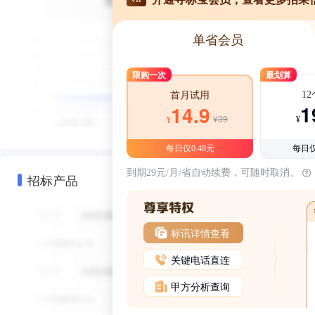
单省会员
限购一次
最划算
1
首月试用
1
14.9
¥39
¥
¥
每日仅0.48元
每日仅
到期29元/月/省自动续费，可随时取消。
招标产品
标讯详情查看
关键电话直连
甲方分析查询