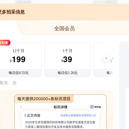
更多招采信息
全国会员
最划算
12个月
1个月
3个月
199
39
99
¥
¥
¥
每日仅0.55元
每日仅1.26元
每日仅1.08元
时取消。