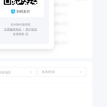
扫码支付
支付则代表同意
交易服务协议
｜
用户协议
发票获取
省份地区