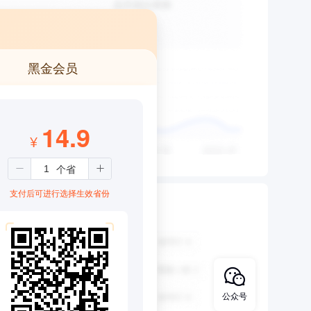
黑金会员
14.9
¥
支付后可进行选择生效省份
公众号