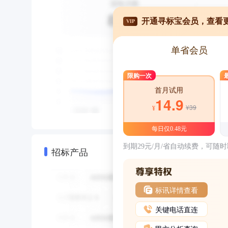
开通寻标宝会员，查看
VIP
单省会员
限购一次
首月试用
14.9
¥39
¥
每日仅0.48元
到期29元/月/省自动续费，可随
招标产品
标讯详情查看
关键电话直连