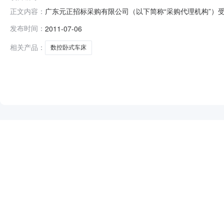
广东元正招标采购有限公司（以下简称“采购代理机构”）受
正文内容：
采用询价招标进行采购。现就本次采购的成交结果公告如
发布时间：
2011-07-06
号：0835-1101B60N0231四、采购方式：询价
详见询价文件用户需求
相关产品：
数控卧式车床
NEW
HOT
5折起