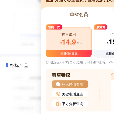
单省会员
限购一次
最划算
1
首月试用
1
14.9
¥39
¥
¥
每日仅0.48元
每日仅
到期29元/月/省自动续费，可随时取消。
招标产品
标讯详情查看
关键电话直连
甲方分析查询