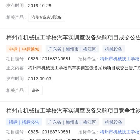
11-2100:00:00招标机构：广州群生招标代理有限
发布时间：
2016-10-28
构”）受招标人的委托，就以下项目进行国内公开招标，欢迎合
相关产品：
汽修专业实训设备
梅州市机械技工学校汽车实训室设备采购项目成交公
中标｜中标通知
广东省｜梅州市｜梅江区
机械设备
项目编号：
0835-1201B87N0581
招标单位：
梅州市机械技工学校
梅州市机械技工学校汽车实训室设备采购项目成交公告广东
正文内容：
采用竞争性谈判进行采购。现就本次采购的成交结果公告
发布时间：
2012-09-03
号：0835-1201B87N0581四、采购方式：竞争
见谈判文件用户需求。六
相关产品：
设备
梅州市机械技工学校汽车实训室设备采购项目竞争性
招标｜招标公告
广东省｜梅州市｜梅江区
机械设备
项目编号：
0835-1201B87N0581
招标单位：
梅州市机械技工学校