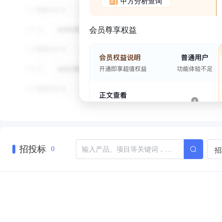
甲方分析查询
会员尊享权益
招投标
招
0