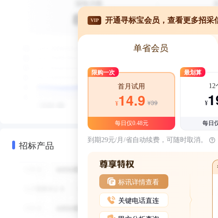
开通寻标宝会员，查看更多招采
VIP
单省会员
限购一次
最划算
1
首月试用
1
14.9
¥39
¥
¥
每日仅0.48元
每日仅
到期29元/月/省自动续费，可随时取消。
招标产品
标讯详情查看
关键电话直连