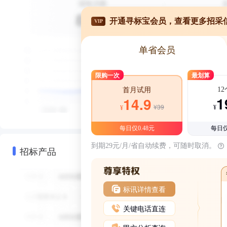
开通寻标宝会员，查看更多招采
VIP
单省会员
限购一次
最划算
1
首月试用
1
14.9
¥39
¥
¥
每日仅0.48元
每日仅
到期29元/月/省自动续费，可随时取消。
招标产品
标讯详情查看
关键电话直连