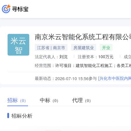
南京米云智能化系统工程有限公
米云
智
江苏省 | 南京市
房屋建筑业
开业
法定代表人：
刘沈
注册资本：
100万元
成
经营范围：
最新动态：
参与
[兴化市中医院内
2026-07-10 15:56
招标
中标
代理
（0）
（0）
（0）
招标分析