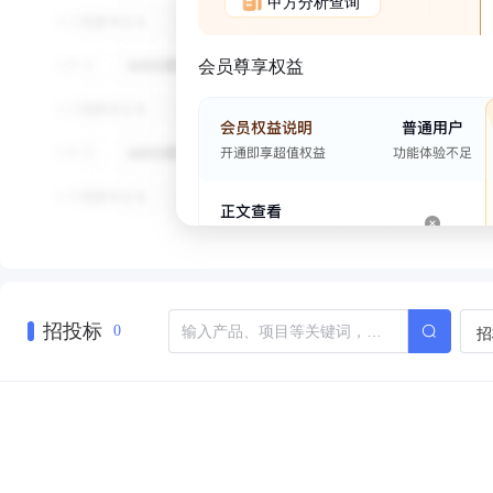
甲方分析查询
会员尊享权益
招投标
招
0