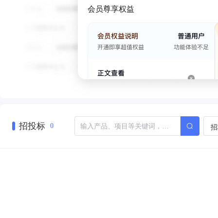
会员尊享权益
招投标
招
0