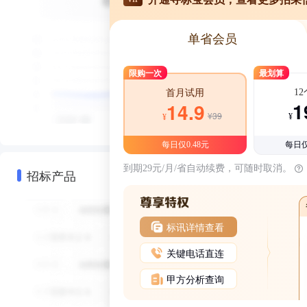
单省会员
限购一次
最划算
1
首月试用
1
14.9
¥39
¥
¥
每日仅0.48元
每日仅
到期29元/月/省自动续费，可随时取消。
招标产品
标讯详情查看
关键电话直连
甲方分析查询