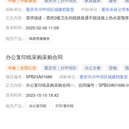
中标｜中标通知
重庆市｜沙坪坝区
家具建材
服务
预
招标单位：
重庆市沙坪坝区城建档案室
中标单位：
重庆卓昶义劳
需求描述：需把2楼卫生间线路接通不能连接上热水器预算
正文内容：
2025-02-06天评审结果公告：分包名称供应商名称
发布时间：
2025-02-06 11:09
960.0960.0960.00-成交2025-02-0610:19:03第1中选人
相关产品：
线路维修服务
办公复印纸采购采购合同
中标｜合同公告
重庆市｜沙坪坝区
办公文教
货物
预
项目编号：
SPB23A01686
招标单位：
重庆市沙坪坝区城建档案室
办公复印纸采购采购合同一、合同编号：SPB23A0168
正文内容：
购人（甲方）：重庆市沙坪坝区城建档案室地址：渝碚路99-
发布时间：
2023-10-10 18:42
式：13637723175六、合同主要信息主要标的名称：A
相关产品：
办公复印纸
打印/复印纸