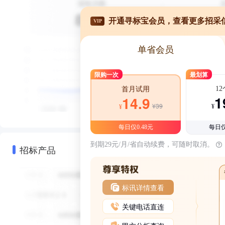
开通寻标宝会员，查看更多招采
VIP
单省会员
限购一次
最划算
1
首月试用
1
14.9
¥39
¥
¥
每日仅0.48元
每日仅
到期29元/月/省自动续费，可随时取消。
招标产品
标讯详情查看
关键电话直连