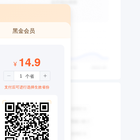
黑金会员
14.9
¥
支付后可进行选择生效省份