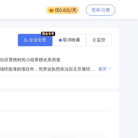
登录/注册
企业全景
取消收藏
监控
社区覃榜村民小组覃榜水库房屋
一般项目：电力设施器材销售；电力设施器材制造；风力发电技术服务；太阳能发电技术服务。（除依法须经批准的项目外，凭营业执照依法自主开展经营活动）许可项目：输电、供电、受电电力设施的安装、维修和试验；建设工程施工；建设工程设计；建设工程监理；水运工程监理；公路工程监理；电气安装服务；水利工程建设监理；发电业务、输电业务、供（配）电业务；建筑劳务分包。（依法须经批准的项目，经相关部门批准后方可开展经营活动，具体经营项目以相关部门批准文件或许可证件为准）
展开