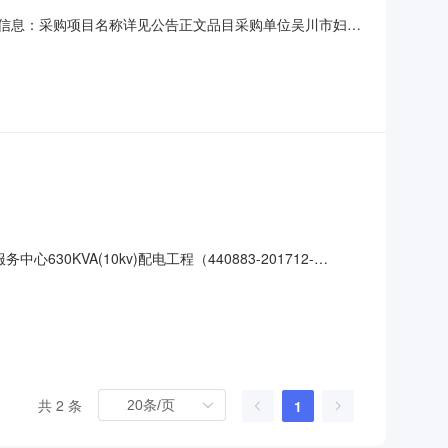
要：公告信息：采购项目名称详见公告正文品目采购单位吴川市妇幼
见公告正文评审专家名单详见公告正文总中标金额详见公告正文
单位地址详见公告正文采购单位联系方式详见公告正文代理
KVA(10kv)配电工程（440883-201712-
12-411001-0021二、采购项目名称：吴川市妇幼保健计
标供应商1：中标供应商名
共 2 条
1