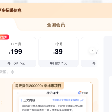
更多招采信息
全国会员
最划算
12个月
1个月
3个月
199
39
99
¥
¥
¥
每日仅0.55元
每日仅1.26元
每日仅1.08元
时取消。