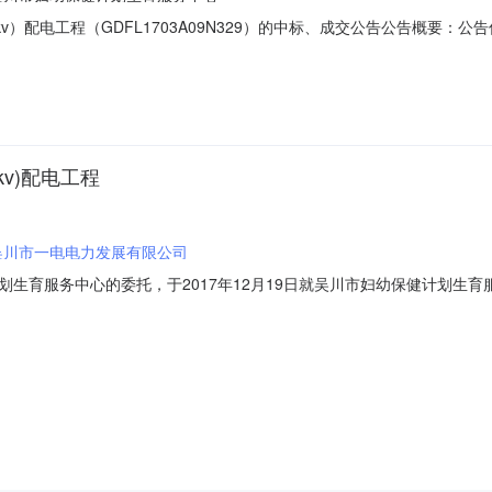
0kv）配电工程（GDFL1703A09N329）的中标、成交公告公告概
018年01月08日10:53本项目招标公告日期详见公告正文中标日期详
目联系电话详见公告正文采购单位吴川市妇幼保健计划生育服务中心采购
kv)配电工程
吴川市一电电力发展有限公司
务中心的委托，于2017年12月19日就吴川市妇幼保健计划生育服务中心630
就本次采购的中标（成交）结果公告如下：一、采购项目编号：440883-2017
、采购项目预算金额（元）：728,481.28四、采购方式：竞争性磋商五、中