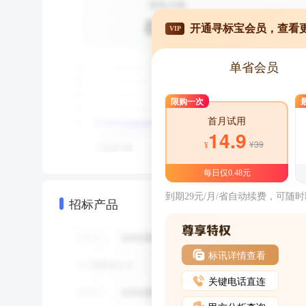
开通寻标宝会员，查看
VIP
单省会员
限购一次
首月试用
14.9
¥39
¥
每日仅0.48元
到期29元/月/省自动续费，可随
招标产品
标讯详情查看
关键电话直连