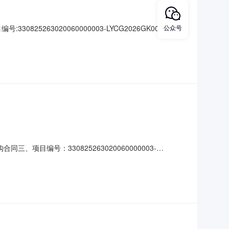
0825263020060000003-LYCG2026GK006采购人:
公众号
名称:衢州市公共资源交易龙游县分中心地址:龙游县伯珍路55号
、项目编号：330825263020060000003-
龙游县龙洲街道清影路1号联系方式：13757052397供
同主体信息1.主要标的信息：主要标的名