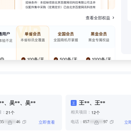
查看全部权益
**、吴**、吴**
王**、王**
王
个
个
21
12
目：
相关项目：
立即查看
立
35
46
电话：
057
97
******
*******