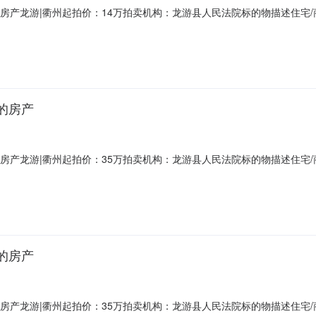
6室的房产龙游|衢州起拍价：14万拍卖机构：龙游县人民法院标的物描述住
（2025）浙0825执2962号不动产权证号浙（2018）龙游不动产权第00
地用途批发零售用地是否已腾空未腾空租赁情况过户情况可过户经营情况
室的房产
4室的房产龙游|衢州起拍价：35万拍卖机构：龙游县人民法院标的物描述住
书（2026）浙0825执250号不动产权证号浙（2018）龙游不动产权第00
用途非住宅土地性质出让土地用途批发零售用地是否已腾空已腾空租赁情况无
室的房产
1室的房产龙游|衢州起拍价：35万拍卖机构：龙游县人民法院标的物描述住