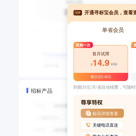
开通寻标宝会员，查看
VIP
单省会员
限购一次
首月试用
14.9
¥39
¥
每日仅0.48元
到期29元/月/省自动续费，可随
招标产品
标讯详情查看
关键电话直连