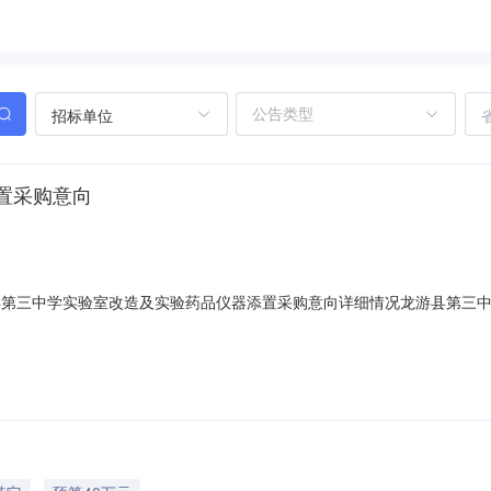
招标单位
置采购意向
龙游县第三中学实验室改造及实验药品仪器添置采购意向详细情况龙游县第三
购单位：龙游县第三中学采购项目名称：龙游县第三中学实验室改造及实验药
药设备零部件采购需求概况：标的名称：龙游县第三中学实验室改造及实验药品