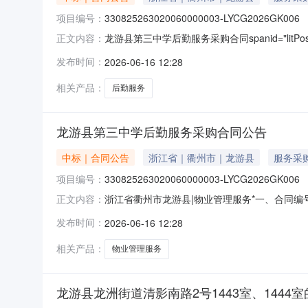
项目编号：
330825263020060000003-LYCG2026GK006
龙游县第三中学后勤服务采购合同spanid="litPos
正文内容：
名称:龙游县第三中学地址:浙江省龙游县龙洲街道清
发布时间：
2026-06-16 12:28
4楼联系人:老余电话:非委托采购不显示合同编号:11
相关产品：
后勤服务
龙游县第三中学后勤服务采购合同公告
中标｜合同公告
浙江省｜衢州市｜龙游县
服务采
项目编号：
330825263020060000003-LYCG2026GK006
浙江省衢州市龙游县|物业管理服务*一、合同编号：11
正文内容：
LYCG2026GK006四、项目名称：龙游县
发布时间：
2026-06-16 12:28
应商（乙方）：龙游安桐人力资源有限公司地址：浙
相关产品：
物业管理服务
龙游县龙洲街道清影南路2号1443室、1444