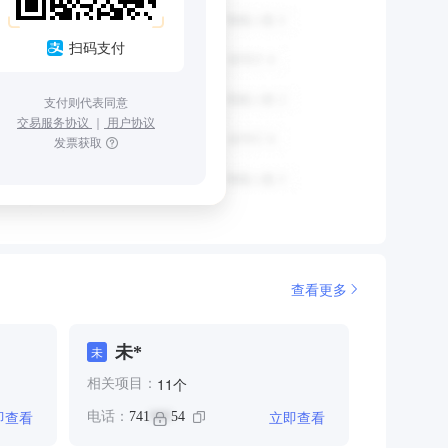
扫码支付
支付则代表同意
交易服务协议
｜
用户协议
发票获取
查看更多
未*
未
个
11
相关项目：
即查看
立即查看
电话：
741
54
***