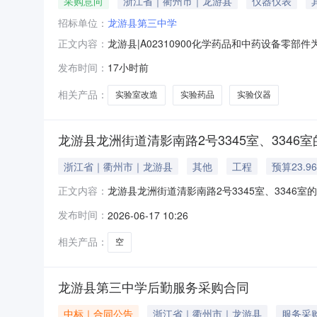
采购意向
浙江省｜衢州市｜龙游县
仪器仪表
招标单位：
龙游县第三中学
龙游县|A02310900化学药品和中药设备零
正文内容：
将龙游县第三中学2026年8月采购意向公开如
发布时间：
17小时前
小企业采购份额是落实政府采购政策功能情况落实
位：1批预算金
相关产品：
实验室改造
实验药品
实验仪器
龙游县龙洲街道清影南路2号3345室、3346
浙江省｜衢州市｜龙游县
其他
工程
预算23.9
龙游县龙洲街道清影南路2号3345室、334
正文内容：
号3345室、3346室的房产权证情况法院执行裁定书
发布时间：
2026-06-17 10:26
月7日标的现状房屋用途非住宅土地性质出让土
相关产品：
空
龙游县第三中学后勤服务采购合同
中标｜合同公告
浙江省｜衢州市｜龙游县
服务采