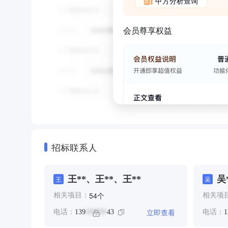
甲方分析查询
会员尊享权益
招标联系人
王**、王**、王**
吴
王
吴
个
54
相关项目：
相关项
立即查看
电话：
139
43
电话：
1
******