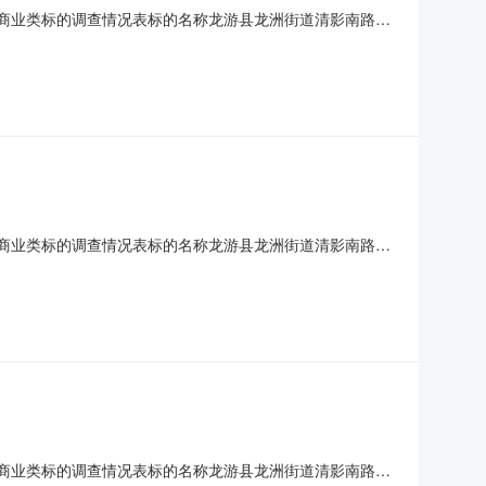
宅/商业类标的调查情况表标的名称龙游县龙洲街道清影南路2
04118号、第0004119号标的所有人杨某评估日2025年11
钥匙无权利限制情况查封本院查封抵押浙江龙游农村商
宅/商业类标的调查情况表标的名称龙游县龙洲街道清影南路2
03573号、第0003580号，共计2本证。标的所有人刘某、
过户情况可过户钥匙无权利限制情况查封本院首封抵押浙
宅/商业类标的调查情况表标的名称龙游县龙洲街道清影南路2