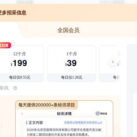
更多招采信息
全国会员
最划算
12个月
1个月
3个月
199
39
99
¥
¥
¥
每日仅0.55元
每日仅1.26元
每日仅1.08元
时取消。