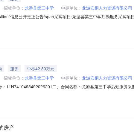
招标单位：
龙游县第三中学
中标单位：
龙游安桐人力资源有限公司
ition"信息公开更正公告/span采购项目:龙游县第三中学后勤服务采购项目编号:33
影路1号联系人:超级机构管理员电话:13757052397采购代理机构:
N7410495492026201供应商名称:龙游安桐人力资源有限公
购
服务
中标42.80万元
招标单位：
龙游县第三中学
中标单位：
龙游安桐人力资源有限公司
N7410495492026201二、合同名称：龙游县第三中学后勤服务采购合同三
第三中学后勤服务采购五、合同主体采购人（甲方）：龙游县第三中学地址：浙江省
江省龙游县龙洲街道荣昌大道31号联系方式：13587032866六、合
室的房产