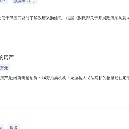
其它
预算40万元
部件为便于供应商及时了解政府采购信息，根据《财政部关于开展政府采购意
下：采购单位龙游县第三中学采购项目名称龙游县第三中学实验室改造及实验药
节能节水政策预计采购时间2026年08月采购需求概况标的名称：龙游
室的房产
6万元
6室的房产龙游|衢州起拍价：14万拍卖机构：龙游县人民法院标的物描述住
（2025）浙0825执2962号不动产权证号浙（2018）龙游不动产权第00
地用途批发零售用地是否已腾空未腾空租赁情况过户情况可过户经营情况
购
服务