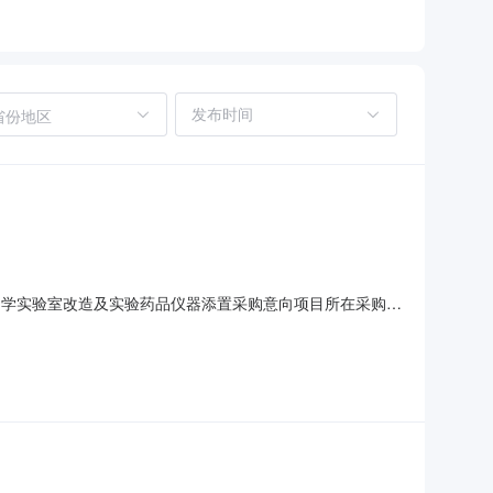
省份地区
中学实验室改造及实验药品仪器添置采购意向项目所在采购意
品仪器添置采购意向预算金额：40.000000万元(人民
仪器添置采购意向数量/单位：1批预算金额（元）：