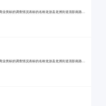
宅/商业类标的调查情况表标的名称龙游县龙洲街道清影南路2
03573号、第0003580号，共计2本证。标的所有人刘某、
过户情况可过户钥匙无权利限制情况查封本院首封抵押浙
宅/商业类标的调查情况表标的名称龙游县龙洲街道清影南路2
03570号、第0003571号，共计2本证。标的所有人刘某、
过户情况可过户钥匙无权利限制情况查封本院首封抵押浙