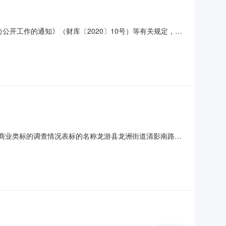
向公开工作的通知》（财库〔2020〕10号）等有关规定，现
品仪器添置采购意向预算金额（元）400000.00预留中
县第三中学实验室改造及实验药品仪器添置采购意向数量/单
宅/商业类标的调查情况表标的名称龙游县龙洲街道清影南路2
04118号、第0004119号标的所有人杨某评估日2025年11
钥匙无权利限制情况查封本院查封抵押浙江龙游农村商