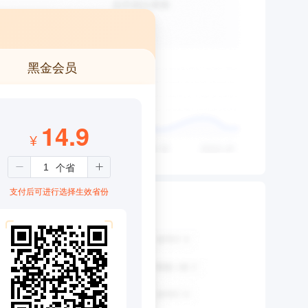
黑金会员
14.9
¥
支付后可进行选择生效省份