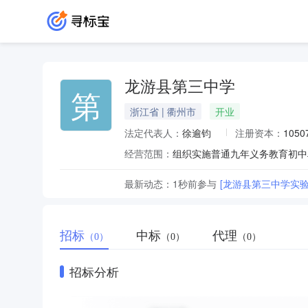
龙游县第三中学
第
浙江省 | 衢州市
开业
法定代表人：
徐逾钧
注册资本：
105
经营范围：
组织实施普通九年义务教育初中
最新动态：
1秒前
参与
[龙游县第三中学实
招标
中标
代理
（0）
（0）
（0）
招标分析