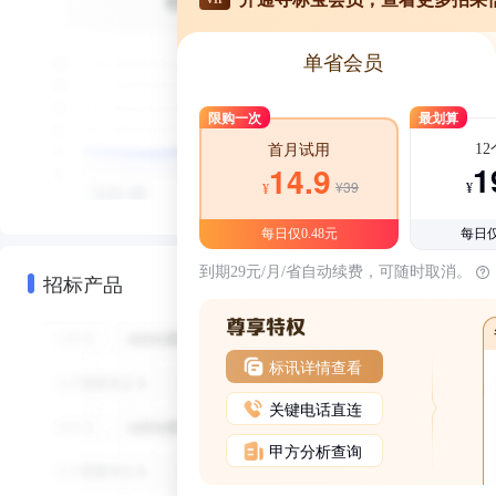
单省会员
限购一次
最划算
1
首月试用
1
14.9
¥39
¥
¥
每日仅0.48元
每日仅
到期29元/月/省自动续费，可随时取消。
招标产品
标讯详情查看
关键电话直连
甲方分析查询