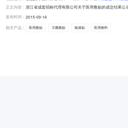
浙江省成套招标代理有限公司关于医用敷贴的成交结果公
正文内容：
受湖州市卫生和计划生育局委托，于2015年9月9日在湖州
发布时间：
2015-09-16
001）。磋商小组按《竞争性磋商文件》中评标办法及标
国际贸易有限公司（品牌：美国3M）
相关产品：
医用敷贴
灭菌敷贴
输液贴
医用敷料