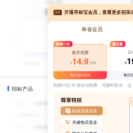
开通寻标宝会员，查看更多招采
VIP
单省会员
限购一次
最划算
1
首月试用
1
14.9
¥39
¥
¥
每日仅0.48元
每日仅
到期29元/月/省自动续费，可随时取消。
招标产品
标讯详情查看
关键电话直连