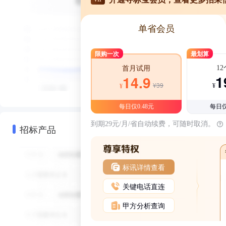
单省会员
限购一次
最划算
1
首月试用
1
14.9
¥39
¥
¥
每日仅0.48元
每日仅
到期29元/月/省自动续费，可随时取消。
招标产品
标讯详情查看
关键电话直连
甲方分析查询