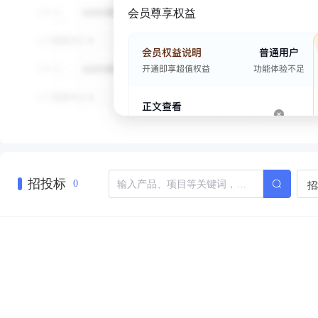
会员尊享权益
招投标
招
0