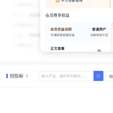
甲方分析查询
会员尊享权益
招投标
招
0