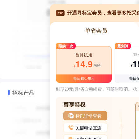
开通寻标宝会员，查看更多招采
VIP
单省会员
限购一次
最划算
1
首月试用
1
14.9
¥39
¥
¥
每日仅0.48元
每日仅
到期29元/月/省自动续费，可随时取消。
招标产品
标讯详情查看
关键电话直连