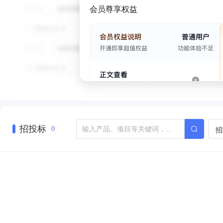
会员尊享权益
招投标
招
0