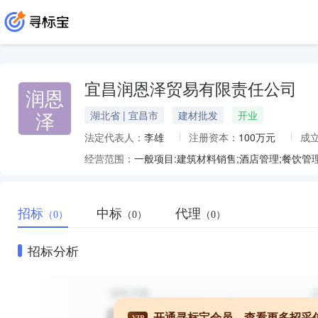
宜昌润恩泽贸易有限责任公司
润恩
泽
湖北省 | 宜昌市
建材批发
开业
法定代表人：
李雄
注册资本：
100万元
成
经营范围：
招标
中标
代理
（0）
（0）
（0）
招标分析
开通寻标宝会员，查看更多招采
VIP