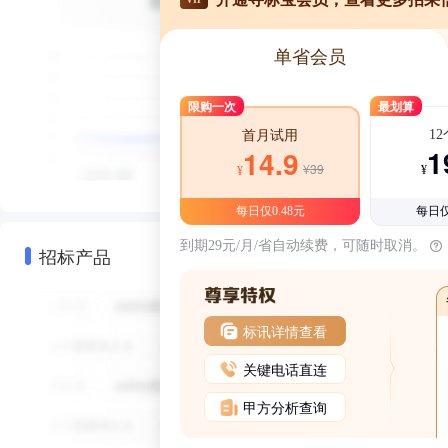
单省会员
限购一次
最划算
1
首月试用
1
14.9
¥39
¥
¥
每日仅0.48元
每日仅
到期29元/月/省自动续费，可随时取消。
招标产品
标讯详情查看
关键电话直连
甲方分析查询