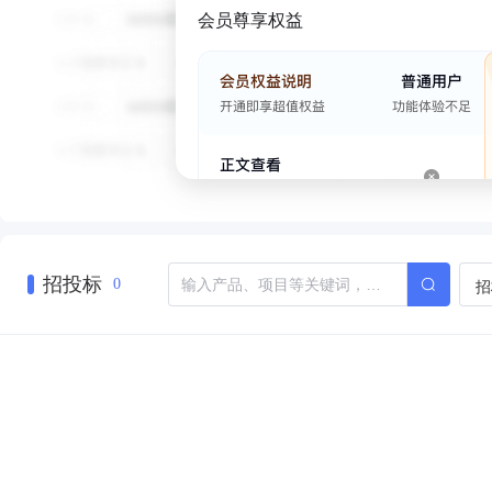
会员尊享权益
招投标
招
0