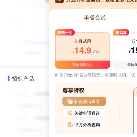
单省会员
限购一次
最划算
1
首月试用
1
14.9
¥39
¥
¥
每日仅0.48元
每日仅
到期29元/月/省自动续费，可随时取消。
招标产品
标讯详情查看
关键电话直连
甲方分析查询