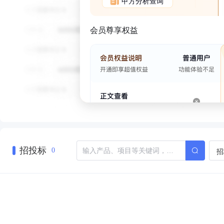
甲方分析查询
会员尊享权益
招投标
招
0