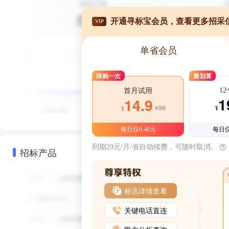
开通寻标宝会员，查看更多招采
VIP
单省会员
限购一次
最划算
1
首月试用
1
14.9
¥39
¥
¥
每日仅0.48元
每日仅
到期29元/月/省自动续费，可随时取消。
招标产品
标讯详情查看
关键电话直连