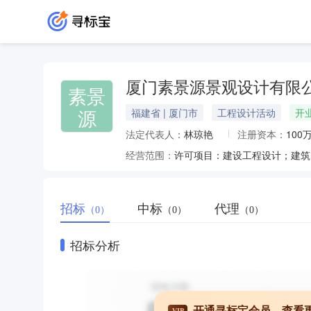
厦门素景源景观设计有限
素景
源
福建省 | 厦门市
工程设计活动
开
法定代表人：
林琼艳
注册资本：
100
经营范围：
招标
中标
代理
（0）
（0）
（0）
招标分析
开通寻标宝会员，查看
VIP