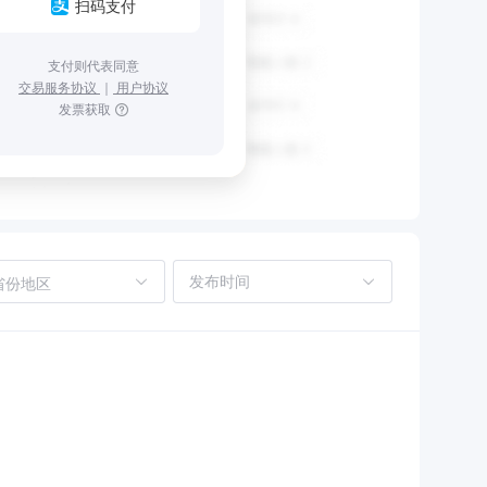
扫码支付
支付则代表同意
交易服务协议
｜
用户协议
发票获取
省份地区