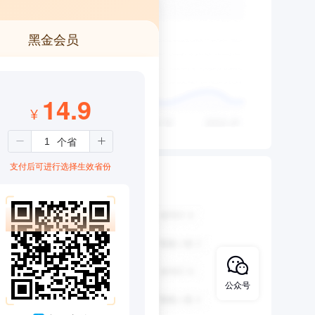
黑金会员
14.9
¥
支付后可进行选择生效省份
公众号