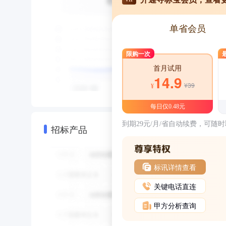
单省会员
限购一次
首月试用
14.9
¥39
¥
每日仅0.48元
到期29元/月/省自动续费，可随
招标产品
标讯详情查看
关键电话直连
甲方分析查询