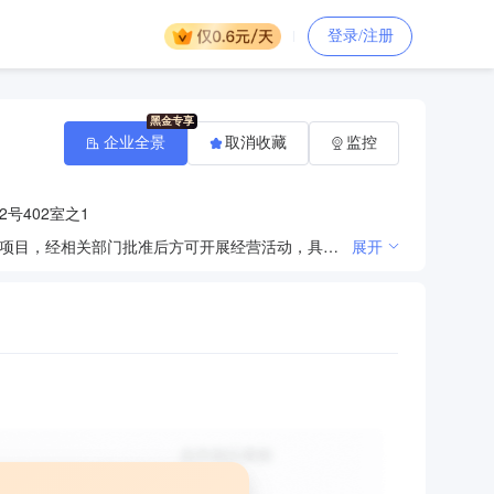
登录/注册
企业全景
取消收藏
监控
2号402室之1
许可项目：建设工程设计；建筑智能化系统设计；住宅室内装饰装修；施工专业作业。（依法须经批准的项目，经相关部门批准后方可开展经营活动，具体经营项目以相关部门批准文件或许可证件为准）。一般项目：专业设计服务；图文设计制作；平面设计；园林绿化工程施工；土石方工程施工；对外承包工程；金属门窗工程施工。（除依法须经批准的项目外，凭营业执照依法自主开展经营活动）。
展开