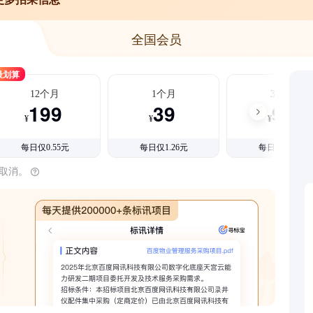
全国会员
最划算
12个月
1个月
3个月
199
39
99
¥
¥
¥
每日仅0.55元
每日仅1.26元
每日仅1.08元
时取消。