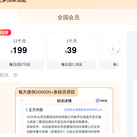
全国会员
最划算
12个月
1个月
3个月
199
39
99
¥
¥
¥
每日仅0.55元
每日仅1.26元
每日仅1.08元
时取消。