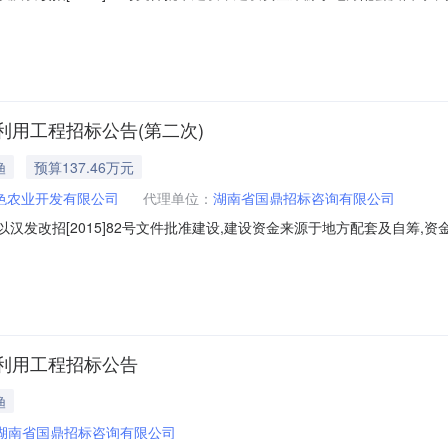
目已具备招标条件，欢迎符合条件的投标人前来投标。2.项目概况与招标
0542.3建设地点：位于汉寿县境内2.4工程总投资：约137.46万元;2.5计划
用工程招标公告(第二次)
渔
预算137.46万元
色农业开发有限公司
代理单位：
湖南省国鼎招标咨询有限公司
汉发改招[2015]82号文件批准建设,建设资金来源于地方配套及自筹,
备招标条件,欢迎符合条件的投标人前来投标。2.项目概况与招标范围2.
建设地点:位于汉寿县境内2.4工程总投资:约137.46万元;2.5计划工期:150日历天
利用工程招标公告
渔
湖南省国鼎招标咨询有限公司