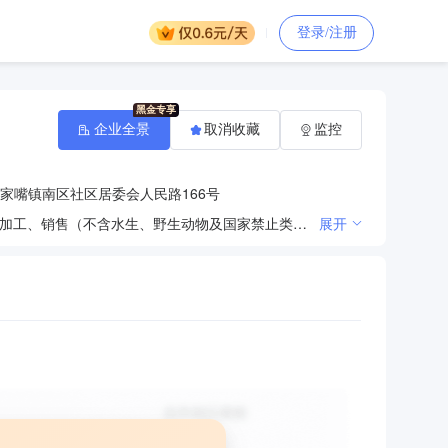
登录/注册
企业全景
取消收藏
监控
家嘴镇南区社区居委会人民路166号
其他谷物磨制；粮食收购、销售；大米、小麦、肉类食品加工、销售；水产品（含大闸蟹）养殖、收购、加工、销售（不含水生、野生动物及国家禁止类项目）；政策允许的农副产品种植、收购、加工、销售；普通货物道路运输；建筑材料销售；房屋租赁；机械设备租赁。（依法须经批准的项目，经相关部门批准后方可开展经营活动）
展开