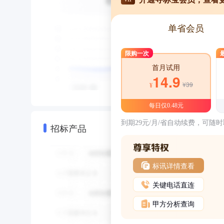
单省会员
限购一次
首月试用
14.9
¥39
¥
每日仅0.48元
到期29元/月/省自动续费，可随
招标产品
标讯详情查看
关键电话直连
甲方分析查询