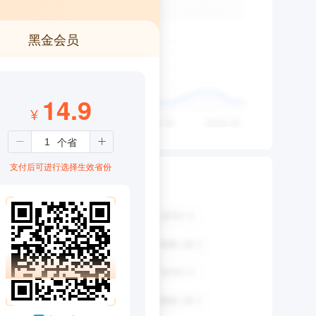
黑金会员
14.9
¥
支付后可进行选择生效省份