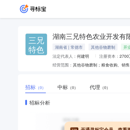
湖南三兄特色农业开发有
三兄
特色
湖南省 | 常德市
其他谷物磨制
开
法定代表人：
何建明
注册资本：
270
经营范围：
招标
中标
代理
（0）
（0）
（0）
招标分析
开通寻标宝会员，查看
VIP