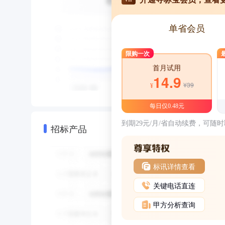
单省会员
限购一次
首月试用
14.9
¥39
¥
每日仅0.48元
到期29元/月/省自动续费，可随
招标产品
标讯详情查看
关键电话直连
甲方分析查询