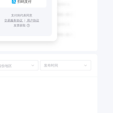
扫码支付
支付则代表同意
交易服务协议
｜
用户协议
发票获取
省份地区