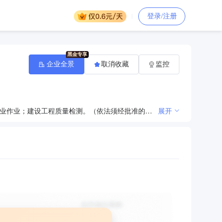
登录/注册
企业全景
取消收藏
监控
许可项目：建设工程施工；住宅室内装饰装修；输电、供电、受电电力设施的安装、维修和试验；施工专业作业；建设工程质量检测。（依法须经批准的项目，经相关部门批准后方可开展经营活动，具体经营项目以相关部门批准文件或许可证件为准）一般项目：通讯设备修理；电气设备修理；交通设施维修；通用设备修理；消防技术服务；电子、机械设备维护（不含特种设备）；五金产品批发；建筑材料销售；建筑装饰材料销售；化工产品销售（不含许可类化工产品）；电线、电缆经营；工程管理服务；土石方工程施工；市政设施管理。（除依法须经批准的项目外，凭营业执照依法自主开展经营活动）
展开