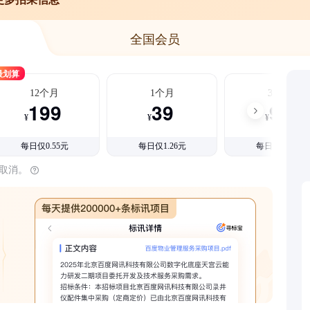
全国会员
最划算
12个月
1个月
3个月
199
39
99
¥
¥
¥
每日仅0.55元
每日仅1.26元
每日仅1.08元
时取消。