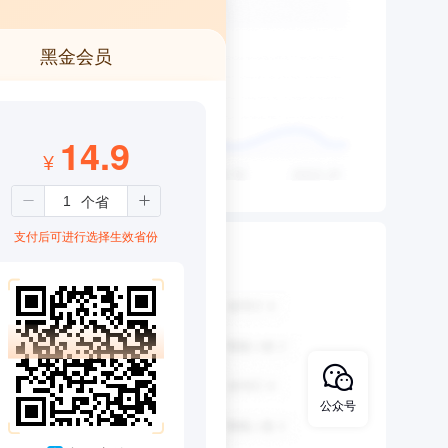
黑金会员
14.9
¥
支付后可进行选择生效省份
公众号