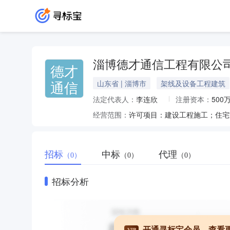
淄博德才通信工程有限公
德才
通信
山东省 | 淄博市
架线及设备工程建筑
法定代表人：
李连欣
注册资本：
500
经营范围：
招标
中标
代理
（0）
（0）
（0）
招标分析
开通寻标宝会员，查看
VIP