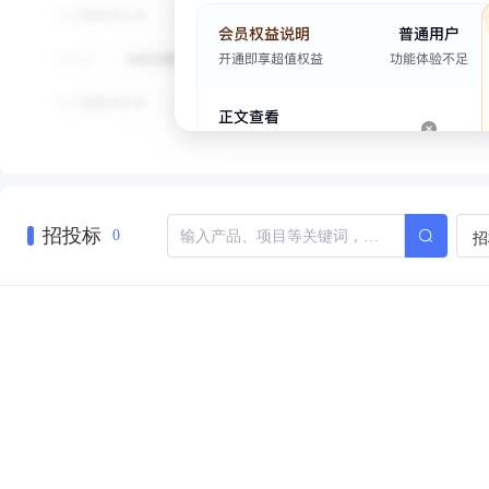
招投标
招
0