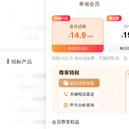
单省会员
限购一次
最划算
1
首月试用
1
14.9
¥39
¥
¥
每日仅0.48元
每日仅
到期29元/月/省自动续费，可随时取消。
招标产品
标讯详情查看
关键电话直连
甲方分析查询
会员尊享权益