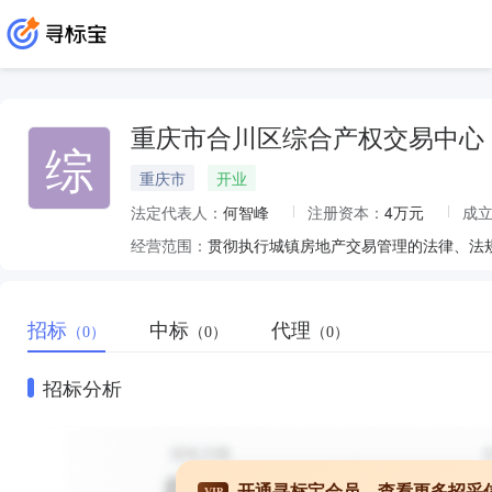
重庆市合川区综合产权交易中心
综
重庆市
开业
法定代表人：
何智峰
注册资本：
4万元
成
经营范围：
招标
中标
代理
（0）
（0）
（0）
招标分析
开通寻标宝会员，查看更多招采
VIP