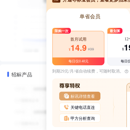
单省会员
限购一次
最划算
1
首月试用
1
14.9
¥39
¥
¥
每日仅0.48元
每日仅
到期29元/月/省自动续费，可随时取消。
招标产品
标讯详情查看
关键电话直连
甲方分析查询