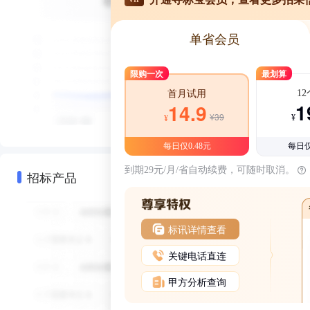
单省会员
限购一次
最划算
1
首月试用
1
14.9
¥39
¥
¥
每日仅0.48元
每日仅
到期29元/月/省自动续费，可随时取消。
招标产品
标讯详情查看
关键电话直连
甲方分析查询