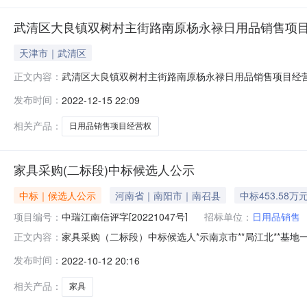
武清区大良镇双树村主街路南原杨永禄日用品销售项
天津市｜武清区
武清区大良镇双树村主街路南原杨永禄日用品销售项目经
正文内容：
发布时间：
2022-12-15 22:09
相关产品：
日用品销售项目经营权
家具采购(二标段)中标候选人公示
中标｜候选人公示
河南省｜南阳市｜南召县
中标453.58万
项目编号：
中瑞江南信评字[20221047号]
招标单位：
日用品销售
家具采购（二标段）中标候选人*示南京市**局江北**基地
正文内容：
的评标工作已经结束。现将评标委员会的评审结果*示如下：一
发布时间：
2022-10-12 20:16
选人名单第一名第二名第三名中标候选人名称圣奥科技股份有限*
相关产品：
家具