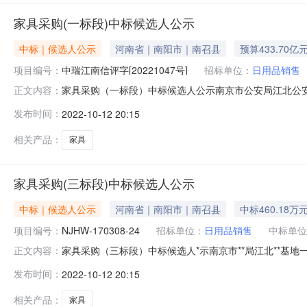
家具采购(一标段)中标候选人公示
中标｜候选人公示
河南省｜南阳市｜南召县
预算433.70亿
项目编号：
中瑞江南信评字[20221047号]
招标单位：
日用品销售
家具采购（一标段）中标候选人公示南京市公安局江北公
正文内容：
具采购（一标段）的评标工作已经结束。现将评标委员会的评审
发布时间：
2022-10-12 20:15
合评估法二、中标候选人名单第一名第二名第三名中标候选人
价（万元）65
相关产品：
家具
家具采购(三标段)中标候选人公示
中标｜候选人公示
河南省｜南阳市｜南召县
中标460.18万
项目编号：
NJHW-170308-24
招标单位：
日用品销售
中标单位
家具采购（三标段）中标候选人*示南京市**局江北**基地
正文内容：
的评标工作已经结束。现将评标委员会的评审结果*示如下：一
发布时间：
2022-10-12 20:15
选人名单第一名第二名第三名中标候选人名称广东中泰家具集团有
相关产品：
家具