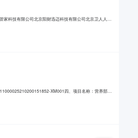
管家科技有限公司北京阳财迅迈科技有限公司北京卫人人力
务中心2026年3月20日
00025210200151852-XM001四、项目名称：营养部配
83024597供应商（乙方）：北京蓝领管家科技有限公司
求）：详见合同附件主要标的数量：详见合同附