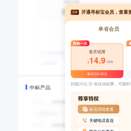
开通寻标宝会员，查看
VIP
单省会员
限购一次
首月试用
14.9
¥39
¥
每日仅0.48元
到期29元/月/省自动续费，可随
中标产品
标讯详情查看
关键电话直连