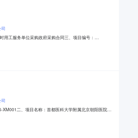
公司
务派遣临时用工服务单位采购政府采购合同三、项目编号：
单位采购五、合同主体采购人（甲方）：首都医科大学附属北京朝阳
合同附件联系方式：详见合同附件六、合同主要信息主要标的
公司
96-XM001二、项目名称：首都医科大学附属北京朝阳医院第
名称、地址及中标成交金额：中标成交供应商名称：北京蓝领
元供应商名称供应商地址统一信用代码中标金额中标成交备注信