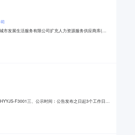
公司
安城市发展生活服务有限公司扩充人力资源服务供应商库(二
结束时间：2025-09-1323:59:59备注信息：成交供应商名
YJS-F3001三、公示时间：公告发布之日起3个工作日
：北京蓝领管家科技有限公司第二名：北京开拓者时代酒店
以书面形式向我部提出质疑，我部将在收到质疑起3个工作