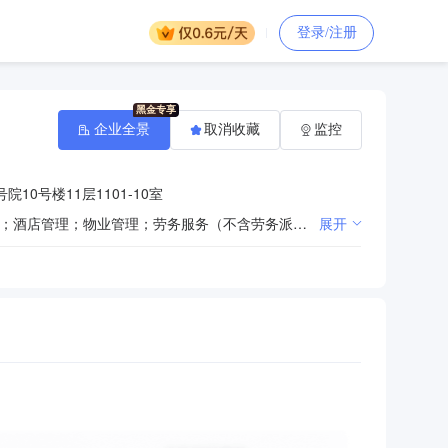
登录/注册
企业全景
取消收藏
监控
10号楼11层1101-10室
一般项目：技术服务、技术开发、技术咨询、技术交流、技术转让、技术推广；餐饮管理；城市绿化管理；酒店管理；物业管理；劳务服务（不含劳务派遣）；薪酬管理服务；税务服务；专业保洁、清洗、消毒服务；建筑物清洁服务；园林绿化工程施工；会议及展览服务（出国办展须经相关部门审批）；停车场服务；护理机构服务（不含医疗服务）。（除依法须经批准的项目外，凭营业执照依法自主开展经营活动）许可项目：职业中介活动；劳务派遣服务。（依法须经批准的项目，经相关部门批准后方可开展经营活动，具体经营项目以相关部门批准文件或许可证件为准）（不得从事国家和本市产业政策禁止和限制类项目的经营活动。）
展开