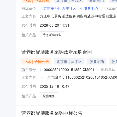
中标｜中标通知
北京市｜丰台区
政府部门
服
招标单位：
北京市丰台区方庄社区卫生服务中心
中标单
方庄中心劳务派遣服务供应商遴选中标通知北京
正文内容：
资源开发有限公司北京外企人力资源服务有限公司
发布时间：
2026-03-20 11:31
相关产品：
劳务派遣服务
营养部配膳服务采购政府采购合同
中标｜合同公告
北京市｜昌平区
服务采购
服
项目编号：
11000025210200151852-XM001
招标单位
一、合同编号：11000025210200151852
正文内容：
膳服务采购五、合同主体采购人（甲方）：北京回
发布时间：
2025-12-16 10:47
地址：详见合同附件联系方式：详见合同附件六
相关产品：
配膳服务
营养部配膳服务采购中标公告