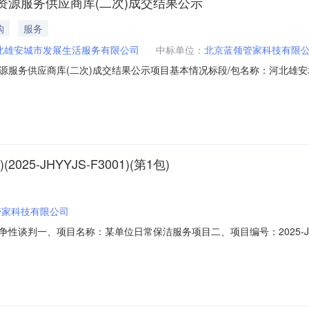
源服务供应商库(二次)成交结果公示
购
服务
北雄安城市发展生活服务有限公司
中标单位：
北京蓝领管家科技有限
源服务供应商库(二次)成交结果公示项目基本情况标段/包名称：河北雄
001项目类型：采购方式：询比采购公示开始时间：2025-09-1212:00:00公示
：0请访问：
-JHYYJS-F3001)(第1包)
管家科技有限公司
谈判一、项目名称：某单位日常保洁服务项目二、项目编号：2025-JHY
会对各单位报价文件进行了综合评审，推荐中标候选人排名如下：第一名
司五、质疑与投诉：如有相关单位对评审结果存在异议，可在公示期内，