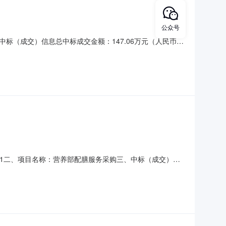
公众号
三、中标（成交）信息总中标成交金额：147.06万元（人民币）
技术开发区景园北街2号57幢11层1101-05中标金
园北街2号57幢11层1101-05911103
2-XM001二、项目名称：营养部配膳服务采购三、中标（成交）信
领管家科技有限公司中标成交供应商地址：北京经济技术开发
信息北京蓝领管家科技有限公司北京经济技术开