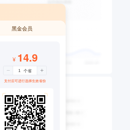
黑金会员
14.9
¥
支付后可进行选择生效省份