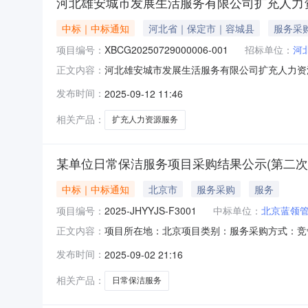
河北雄安城市发展生活服务有限公司扩充人力资
中标｜中标通知
河北省｜保定市｜容城县
服务采
项目编号：
XBCG20250729000006-001
招标单位：
河
河北雄安城市发展生活服务有限公司扩充人力资
正文内容：
次)标段/包编号：XBCG20250729000006-
发布时间：
2025-09-12 11:46
称：北京蓝领管家科技有限公司成交金额（元）
相关产品：
扩充人力资源服务
某单位日常保洁服务项目采购结果公示(第二次)(2025
中标｜中标通知
北京市
服务采购
服务
项目编号：
2025-JHYYJS-F3001
中标单位：
北京蓝领
项目所在地：北京项目类别：服务采购方式：竞争性
正文内容：
四、评审结果：根据竞争性谈判文件，评审委员
发布时间：
2025-09-02 21:16
服务有限公司第三名：洁都生活服务集团有限公
日内作出回复，同时对积极参与本次
相关产品：
日常保洁服务