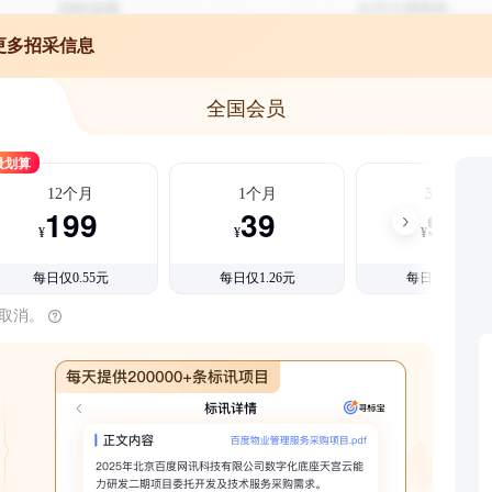
更多招采信息
全国会员
最划算
12个月
1个月
3个月
199
39
99
¥
¥
¥
每日仅0.55元
每日仅1.26元
每日仅1.08元
时取消。