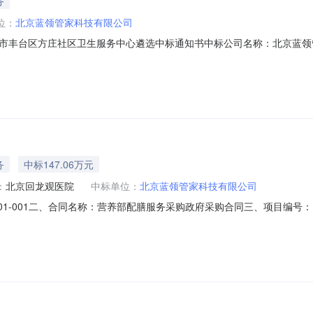
务
位：
北京蓝领管家科技有限公司
市丰台区方庄社区卫生服务中心遴选中标通知书中标公司名称：北京蓝领
中标项目名称：劳务派遣服务供应商遴选项目北京市丰台区方庄社区卫生服
务
中标147.06万元
：
北京回龙观医院
中标单位：
北京蓝领管家科技有限公司
-XM001-001二、合同名称：营养部配膳服务采购政府采购合同三、项目编号：110
龙观医院地址：北京市昌平区回龙观镇回龙观街道南店路7号院联系方式：
、合同主要信息主要标的名称：营养部配膳服务采购规格型号（或服务要