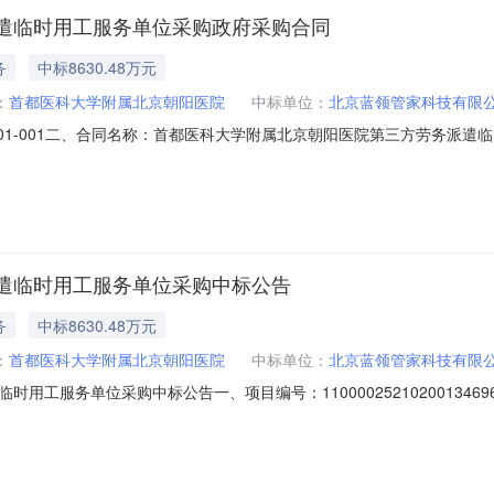
遣临时用工服务单位采购政府采购合同
务
中标8630.48万元
：
首都医科大学附属北京朝阳医院
中标单位：
北京蓝领管家科技有限
696-XM001-001二、合同名称：首都医科大学附属北京朝阳医院第三方劳
01四、项目名称：首都医科大学附属北京朝阳医院第三方劳务派遣临时用工服务
85231230供应商（乙方）：北京蓝领管家科技有限公司地址：详见
遣临时用工服务单位采购中标公告
务
中标8630.48万元
：
首都医科大学附属北京朝阳医院
中标单位：
北京蓝领管家科技有限
工服务单位采购中标公告一、项目编号：110000252102001346
交）信息总中标成交金额：8630.48万元（人民币）中标成交供应商
术开发区景园北街2号57幢11层1101-05中标金额：8630.48万