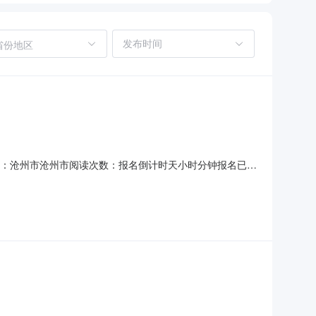
省份地区
息来源：沧州市沧州市阅读次数：报名倒计时天小时分钟报名已结
标条件，招标人为任丘市扶贫和农业开发办公室，招标代理机
法》等法律法规规定，现对该项目进行公开招标，选定承包