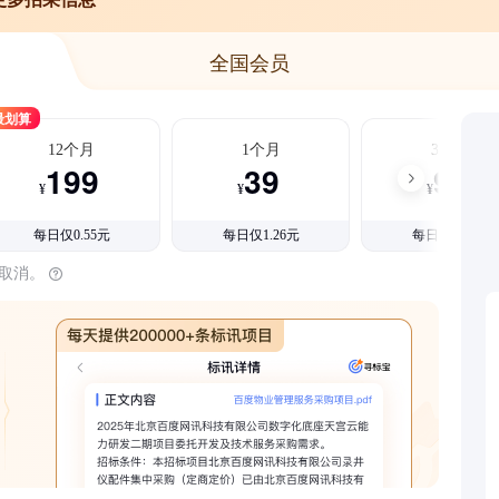
全国会员
最划算
12个月
1个月
3个月
199
39
99
¥
¥
¥
每日仅0.55元
每日仅1.26元
每日仅1.08元
时取消。