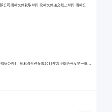
限公司招标文件获取时间:投标文件递交截止时间:招标公告
标方案核准(备案)文号：20180511所属行业：农、林、
次)1.招标条件本招标项目任丘市2018年农业综合开发第
招标公告1、招标条件任丘市2018年农业综合开发第一批资
为河北恒基建设招标有限公司。现依据《中华人民共和国招
项目概况与招标范围2.1项目名称：任丘市2018年农业综