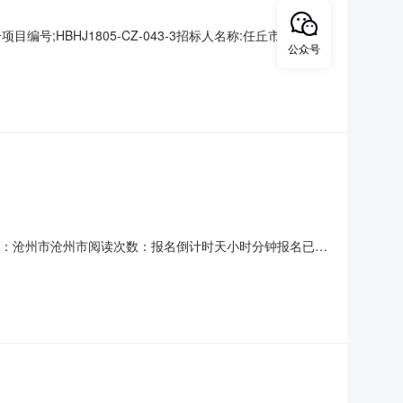
HBHJ1805-CZ-043-3招标人名称:任丘市扶贫和
公众号
恒基建设招标有限公司招标代理机构地址;沧州市北京路天成地产十
中心四楼第一开标室评标地点：任丘
息来源：沧州市沧州市阅读次数：报名倒计时天小时分钟报名已结
:任丘市招标公告期:2018-5-14招标代理机构全称:河北恒基建
标日期:2018-0