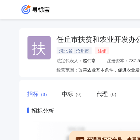
任丘市扶贫和农业开发办
扶
河北省 | 沧州市
注销
法定代表人：
赵伟常
注册资本：
737
经营范围：
招标
中标
代理
（0）
（0）
（0）
招标分析
开通寻标宝会员，查看
VIP