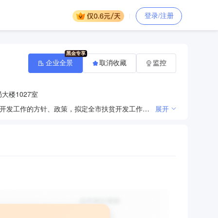
登录/注册
企业全景
取消收藏
监控
大楼1027室
改善农业基本条件，促进农业发展。中低产田改造农业资源调查和监测（一）贯彻执行国家和省、市扶贫开发工作的方针、政策，拟定全市扶贫开发工作的政策和规章制度。（二）拟定全市扶贫开发发展规划、目标任务和年度计划并组织实施，指导各乡镇开展扶贫开发工作。（三）分配和管理扶贫开发资金和物资，监督扶贫资金的使用管理，管理扶贫开发项目；负责牵头组织扶贫资金使用的绩效考评。（四）配合国家扶贫政策投入的惠农资金、以工代赈资金和社会帮扶捐赠资金的规划实施；负责全市扶贫项目的策划、论证、上报、评审及储备工作。（五）组织开展产业扶贫、科技信息扶贫、贫困地区人力资源开发工作。（六）负责扶贫开发情况的统计和动态监测；负责全市扶贫统计信息和扶贫开发宣传工作等。
展开