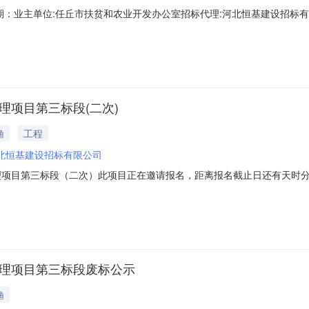
期：业主单位:任丘市扶贫和农业开发办公室招标代理:河北恒基建设招标有
治理项目三标段(二次)-->招标方案核准(备案)部门：任丘市发展改革局招
内容：-->任丘市2018年农业综合开发第一批资金土地治理项目三标段(二
理项目第三标段(二次)
渔
工程
北恒基建设招标有限公司
理项目第三标段（二次）此项目正在邀请报名，距离报名截止日还有天时分
已具备招标条件，招标人为任丘市扶贫和农业开发办公室，招标代理机构
标法办法》等法律法规规定，现对该项目进行公开招标，选定承包人。2、
治理项目第三标段废标公示
渔