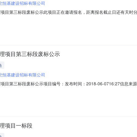
北恒基建设招标有限公司
项目第三标段废标公示此项目正在邀请报名，距离报名截止日还有天时分项目编号;
266招标人地址:任丘市招标公告期:2018-5-14招标代理机构全称:河北
目实施地点:任丘市定标日期:2018-06-06开标地点:任丘市公共资源交易
治理项目第三标段废标公示
渔
北恒基建设招标有限公司
项目第三标段废标公示项目编号：发布时间：2018-06-0716:27信
名称:任丘市扶贫和农业开发办公室招标人联系方式:0317-2223266招标人地址
地产十楼招标代理机构联系方式:0317-5697726项目实施地点:任丘市定
治理项目一标段
渔