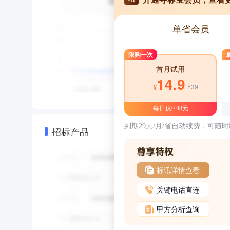
单省会员
限购一次
首月试用
14.9
¥39
¥
每日仅0.48元
到期29元/月/省自动续费，可随
招标产品
标讯详情查看
关键电话直连
甲方分析查询