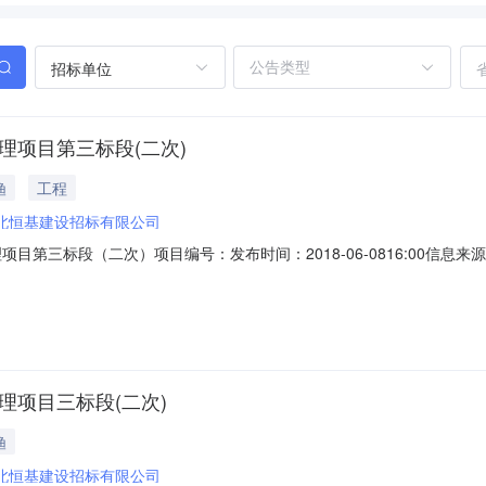
招标单位
理项目第三标段(二次)
渔
工程
北恒基建设招标有限公司
项目第三标段（二次）项目编号：发布时间：2018-06-0816:00信
综合开发第一批资金土地治理项目已经由有关部门批准建设，项目已具备招
人民共和国招标投标法》、《河北省实施中华人民共和国招标投标法>办
理项目三标段(二次)
渔
北恒基建设招标有限公司