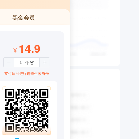
黑金会员
14.9
¥
支付后可进行选择生效省份