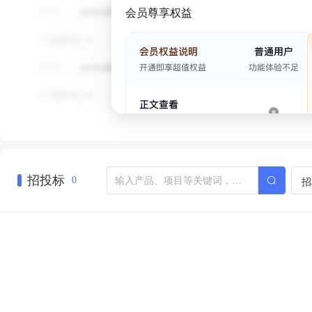
会员尊享权益
招投标
招
0