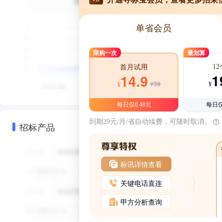
单省会员
限购一次
最划算
1
首月试用
1
14.9
¥39
¥
¥
每日仅0.48元
每日仅
到期29元/月/省自动续费，可随时取消。
招标产品
标讯详情查看
关键电话直连
甲方分析查询