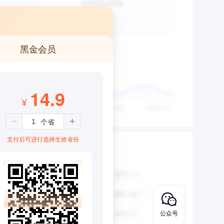
黑金会员
14.9
¥
支付后可进行选择生效省份
公众号