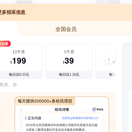
更多招采信息
全国会员
最划算
12个月
1个月
3个月
199
39
99
¥
¥
¥
每日仅0.55元
每日仅1.26元
每日仅1.08元
时取消。