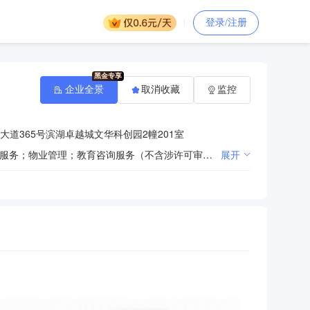
登录/注册
企业全景
取消收藏
监控
道365号滨湖卓越城文华科创园2幢201室
一般项目：组织文化艺术交流活动；文化场馆管理服务；承接档案服务外包；会议及展览服务；图书管理服务；物业管理；教育咨询服务（不含涉许可审批的教育培训活动）；旅游开发项目策划咨询；数字文化创意内容应用服务；专业设计服务；平面设计；广告设计、代理；广告制作；图文设计制作；规划设计管理；数字内容制作服务（不含出版发行）；信息咨询服务（不含许可类信息咨询服务）；摄像及视频制作服务；组织体育表演活动；技术服务、技术开发、技术咨询、技术交流、技术转让、技术推广；品牌管理；餐饮管理；健康咨询服务（不含诊疗服务）；护理机构服务（不含医疗服务）；智能家庭消费设备销售；新材料技术推广服务；信息安全设备销售；数字视频监控系统销售；人工智能应用软件开发；人工智能通用应用系统；人工智能公共数据平台；人工智能行业应用系统集成服务；信息系统集成服务；软件开发；建筑材料销售；塑料制品销售；家具销售；工程管理服务（除许可业务外，可自主依法经营法律法规非禁止或限制的项目）许可项目：餐饮服务；出版物批发；出版物零售（依法须经批准的项目，经相关部门批准后方可开展经营活动，具体经营项目以相关部门批准文件或许可证件为准）
展开