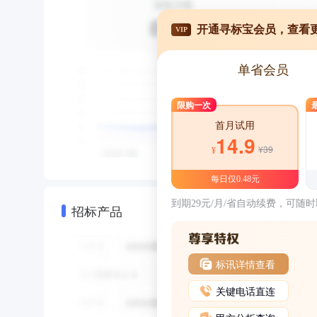
开通寻标宝会员，查看
VIP
单省会员
限购一次
首月试用
14.9
¥39
¥
每日仅0.48元
到期29元/月/省自动续费，可随
招标产品
标讯详情查看
关键电话直连