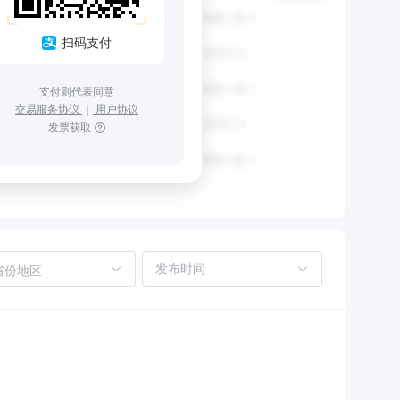
扫码支付
支付则代表同意
交易服务协议
｜
用户协议
发票获取
省份地区