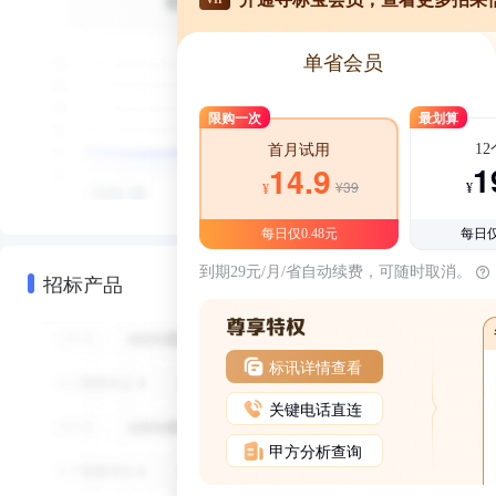
单省会员
限购一次
最划算
1
首月试用
1
14.9
¥39
¥
¥
每日仅0.48元
每日仅
到期29元/月/省自动续费，可随时取消。
招标产品
标讯详情查看
关键电话直连
甲方分析查询