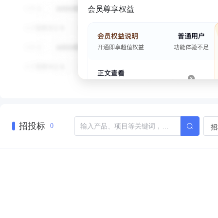
会员尊享权益
招投标
招
0