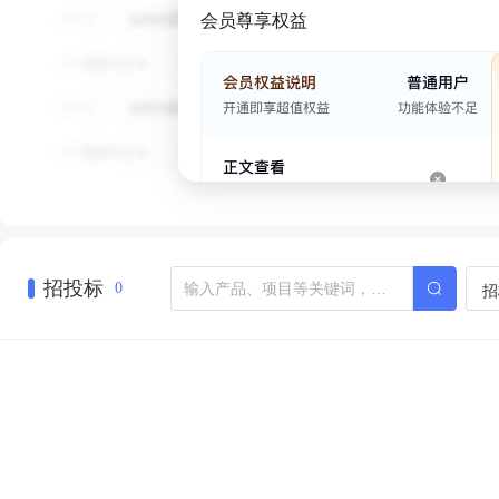
会员尊享权益
招投标
招
0