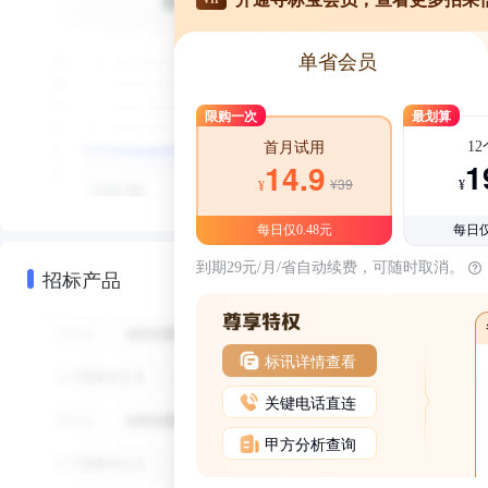
单省会员
限购一次
最划算
1
首月试用
1
14.9
¥39
¥
¥
每日仅0.48元
每日仅
到期29元/月/省自动续费，可随时取消。
招标产品
标讯详情查看
关键电话直连
甲方分析查询