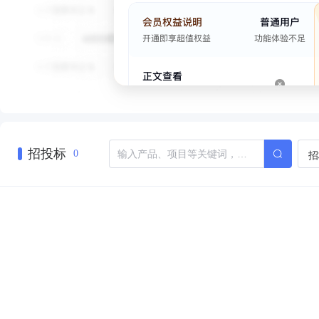
招投标
招
0