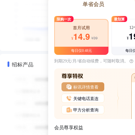
单省会员
限购一次
最划算
1
首月试用
1
14.9
¥39
¥
¥
每日仅0.48元
每日仅
到期29元/月/省自动续费，可随时取消。
招标产品
标讯详情查看
关键电话直连
甲方分析查询
会员尊享权益