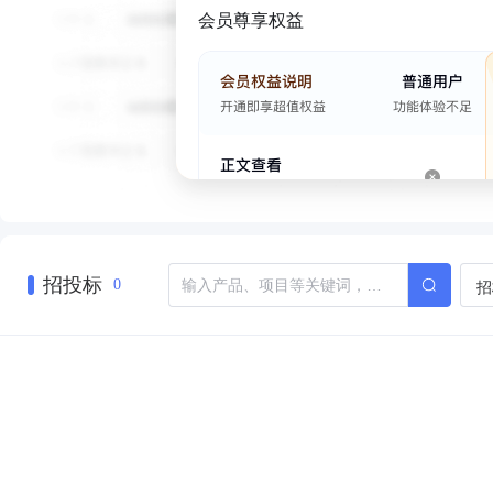
会员尊享权益
招投标
招
0