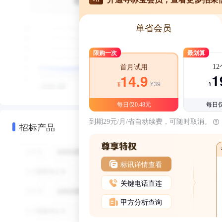
单省会员
限购一次
最划算
1
首月试用
1
14.9
¥39
¥
¥
每日仅0.48元
每日仅
到期29元/月/省自动续费，可随时取消。
招标产品
标讯详情查看
关键电话直连
甲方分析查询