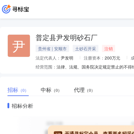
普定县尹发明砂石厂
尹
贵州省 | 安顺市
土砂石开采
注销
法定代表人：
尹发明
注册资本：
200万元
经营范围：
招标
中标
代理
（0）
（0）
（0）
招标分析
开通寻标宝会员，查看更多招采
VIP