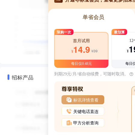
单省会员
限购一次
最划算
1
首月试用
1
14.9
¥39
¥
¥
每日仅0.48元
每日仅
到期29元/月/省自动续费，可随时取消。
招标产品
标讯详情查看
关键电话直连
甲方分析查询