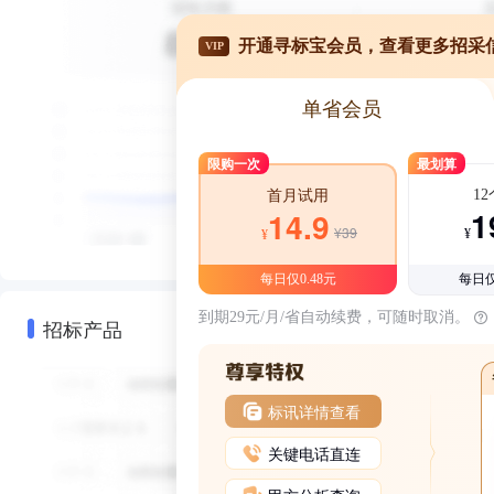
开通寻标宝会员，查看更多招采
VIP
单省会员
限购一次
最划算
1
首月试用
1
14.9
¥39
¥
¥
每日仅0.48元
每日仅
到期29元/月/省自动续费，可随时取消。
招标产品
标讯详情查看
关键电话直连