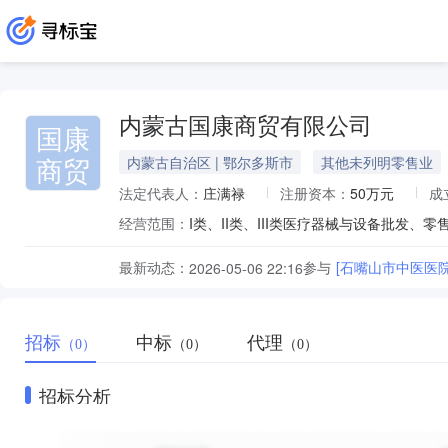
内蒙古国康商贸有限公司
国康
商贸
内蒙古自治区 | 鄂尔多斯市
其他未列明零售业
法定代表人：
庄满禄
注册资本：
50万元
成
经营范围：
最新动态：
参与
[石嘴山市中医医
2026-05-06 22:16
招标
中标
代理
（0）
（0）
（0）
招标分析