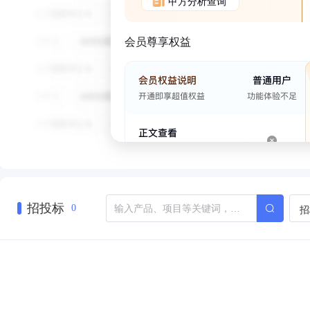
甲方分析查询
会员尊享权益
招投标
招
0