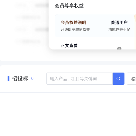
会员尊享权益
招投标
招
0