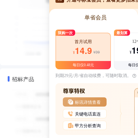
单省会员
限购一次
最划算
1
首月试用
1
14.9
¥39
¥
¥
每日仅0.48元
每日仅
到期29元/月/省自动续费，可随时取消。
招标产品
标讯详情查看
关键电话直连
甲方分析查询