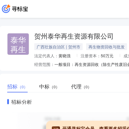
贺州泰华再生资源有限公司
泰华
再生
广西壮族自治区 | 贺州市
再生物资回收与批发
法定代表人：
黄晓强
注册资本：
50万元
成
经营范围：
一般项目：再生资源回收（除生产性废旧
招标
中标
代理
（0）
（0）
（0）
招标分析
开通寻标宝会员，查看更多招采
VIP